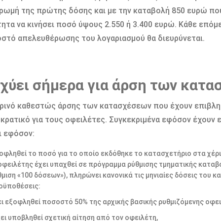
ρωμή της πρώτης δόσης και με την καταβολή 850 ευρώ που
ητα να κινήσει ποσό ύψους 2.550 ή 3.400 ευρώ. Κάθε επόμε
στό απελευθέρωσης του λογαριασμού θα διευρύνεται.
σχύει σήμερα για άρση των κατ
ρινό καθεστώς άρσης των κατασχέσεων που έχουν επιβληθ
κρατικό για τους οφειλέτες. Συγκεκριμένα εφόσον έχουν 
ι εφόσον:
οφληθεί το ποσό για το οποίο εκδόθηκε το κατασχετήριο στα χέρι
οφειλέτης έχει υπαχθεί σε πρόγραμμα ρύθμισης τμηματικής καταβο
θμιση «100 δόσεων»), πληρώνει κανονικά τις μηνιαίες δόσεις του κ
οϋποθέσεις:
ει εξοφληθεί ποσοστό 50% της αρχικής βασικής ρυθμιζόμενης οφε
ει υποβληθεί σχετική αίτηση από τον οφειλέτη,