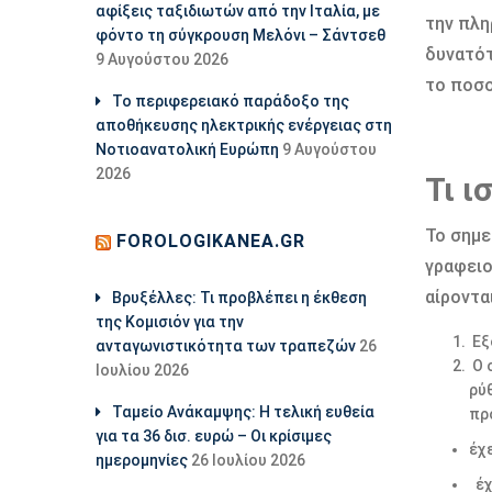
αφίξεις ταξιδιωτών από την Ιταλία, με
την πλη
φόντο τη σύγκρουση Μελόνι – Σάντσεθ
δυνατότ
9 Αυγούστου 2026
το ποσο
Το περιφερειακό παράδοξο της
αποθήκευσης ηλεκτρικής ενέργειας στη
Νοτιοανατολική Ευρώπη
9 Αυγούστου
2026
Τι ι
Το σημε
FOROLOGIKANEA.GR
γραφειο
αίροντα
Βρυξέλλες: Τι προβλέπει η έκθεση
της Κομισιόν για την
Εξ
ανταγωνιστικότητα των τραπεζών
26
Ο 
Ιουλίου 2026
ρύ
Ταμείο Ανάκαμψης: Η τελική ευθεία
πρ
για τα 36 δισ. ευρώ – Οι κρίσιμες
έχ
ημερομηνίες
26 Ιουλίου 2026
έχ