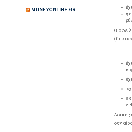
έχ
MONEYONLINE.GR
η 
ρύ
Ο οφειλ
(δεύτερ
έχ
συ
έχ
έχ
η 
ν.
Λοιπές 
δεν αίρο