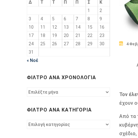
Δ
Τ
Τ
Π
Π
Σ
Κ
1
2
3
4
5
6
7
8
9
10
11
12
13
14
15
16
17
18
19
20
21
22
23
24
25
26
27
28
29
30
4 Φεβ
31
« Νοέ
ΦΊΛΤΡΟ ΑΝΆ ΧΡΟΝΟΛΟΓΊΑ
Φίλτρο
Τον έλ
ανά
έχουν ο
χρονολογία
ΦΊΛΤΡΟ ΑΝΆ ΚΑΤΗΓΟΡΊΑ
Από τα 
Φίλτρο
κυβέρνη
ανά
σχέδιο,
κατηγορία