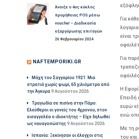
εξόφλησ
Άνοιξε ο 4ος κύκλος
προμήθειας POS μέσω
Για κάθ
voucher – Διαδικασία
λογαρια
εξαργύρωσης επιταγών
είναι τ
26 Φεβρουαρίου 2024
οφειλέτ
Για παρ
NAFTEMPORIKI.GR
τραπεζι
οφειλές
Μάχη του Σαγγαρίου 1921: Μια
στρατιά χωρίς ψωμί, 65 χιλιόμετρα από
Η Εφορί
την Άγκυρα
9 Αυγούστου 2026
Επειδή 
Τραγωδία σε πισίνα στην Πάρο:
ευρώ εί
Ελεύθεροι οι γονείς του 4χρονου, στον
ενώ οπο
εισαγγελέα ο ιδιοκτήτης – Είχε δηλωθεί
ως ναυαγοσώστης
9 Αυγούστου 2026
Με τη ρ
Ισπανία: Ξεκίνησαν οι έλεγχοι στις
του και