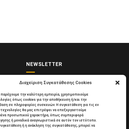
NEWSLETTER
Διαχείριση Συγκατάθεσης Cookies
• Νέα
Κάντε εγγραφή στο ηλεκτρονικό μας
α παρέχουμε την καλύτερη εμπειρία, χρησιμοποιούμε
κιδική
φυλλάδιο και μείνετε στο επίκεντρο
λογίες όπως cookies για την αποθήκευση ή/και την
39
της οικονομικής επικαιρότητας.
αση σε πληροφορίες συσκευών. Η συγκατάθεση για τις εν
τεχνολογίες θα μας επιτρέψει να επεξεργαστούμε
μένα προσωπικού χαρακτήρα, όπως συμπεριφορά
γησης ή μοναδικά αναγνωριστικά σε αυτόν τον ιστότοπο.
συγκατάθεση ή η ανάκληση της συγκατάθεσης, μπορεί να