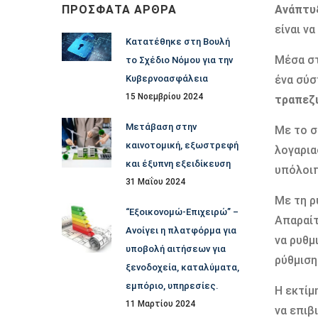
ΠΡΌΣΦΑΤΑ ΆΡΘΡΑ
Ανάπτυ
είναι ν
Κατατέθηκε στη Βουλή
Μέσα στ
το Σχέδιο Νόμου για την
Κυβερνοασφάλεια
ένα σύσ
15 Νοεμβρίου 2024
τραπεζ
Μετάβαση στην
Με το σ
καινοτομική, εξωστρεφή
λογαρια
και έξυπνη εξειδίκευση
υπόλοιπ
31 Μαΐου 2024
Με τη ρ
“Εξοικονομώ-Επιχειρώ” –
Απαραίτ
Ανοίγει η πλατφόρμα για
να ρυθμ
υποβολή αιτήσεων για
ρύθμιση
ξενοδοχεία, καταλύματα,
εμπόριο, υπηρεσίες.
Η εκτίμ
11 Μαρτίου 2024
να επιβ