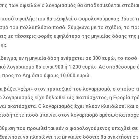
ης των οφειλών ο λογαριασμός θα αποδεσμεύεται σταδια
ε ποσό οφειλής που θα εξοφλεί ο φορολογούμενος βάσει τ
σμό του πολλαπλάσιο ποσό. Σύμφωνα με το σχέδιο, το πο
ρεις με τέσσερις φορές υψηλότερο της μηνιαίας δόσης της
ης.
άδειγμα, αν η μηνιαία δόση ανέρχεται σε 300 ευρώ, το ποσό
κό λογαριασμό θα είναι 900 ή 1.200 ευρώ. Ας υποθέσουμε
 προς το Δημόσιο ύψους 10.000 ευρώ.
α βάζει «χέρι» στον τραπεζικό του λογαριασμό, ο οποίος τ
ο λογαριασμός είχε δηλωθεί ως ακατάσχετος, η Εφορία τρ
ναι ακατάσχετα. Ο λογαριασμός έχει πλέον κλειδώσει και 
ιοδήποτε ποσό μπαίνει στον λογαριασμό αμέσως κατάσχε
ύθμιση που προωθείται εάν ο φορολογούμενος υπαχθεί σε
 ξεκινήσει να πληρώνει τις μηνιαίες δόσεις θα ανακτήσει σ