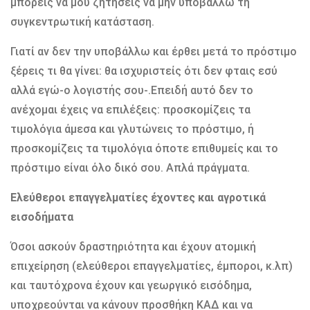
µπορείς να µου ζητήσεις να µην υποβάλλω τη
συγκεντρωτική κατάσταση.
Γιατί αν δεν την υποβάλλω και έρθει µετά το πρόστιµο
ξέρεις τι θα γίνει: θα ισχυριστείς ότι δεν φταις εσύ
αλλά εγώ-ο λογιστής σου-.Επειδή αυτό δεν το
ανέχοµαι έχεις να επιλέξεις: προσκοµίζεις τα
τιµολόγια άµεσα και γλυτώνεις το πρόστιµο, ή
προσκοµίζεις τα τιµολόγια όποτε επιθυµείς και το
πρόστιµο είναι όλο δικό σου. Απλά πράγµατα.
Ελεύθεροι επαγγελµατίες έχοντες και αγροτικά
εισοδήµατα
Όσοι ασκούν δραστηριότητα και έχουν ατοµική
επιχείρηση (ελεύθεροι επαγγελµατίες, έµποροι, κ.λπ)
και ταυτόχρονα έχουν και γεωργικό εισόδηµα,
υποχρεούνται να κάνουν προσθήκη ΚΑ∆ και να