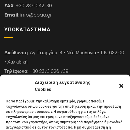
FAX
: +30 2371 042 130
Email
: info@cpaa.gr
ΥΠΟΚΑΤΆΣΤΗΜΑ
Διεύθυνση
: Αγ. Γεωργίου 14 • Νέα Μουδανιά • Τ.Κ. 632 00
• Χαλκιδική
Τηλέφωνο
: +30 2373 026 739
FAX
: +30 2373 026 739
Διαχείριση Συγκατάθεσης
Email
: info@cpaa.gr
Cookies
Για να παρέχουμε την καλύτερη εμπειρία, χρησιμοποιούμε
NEWSLETTER
τεχνολογίες όπως cookies για την αποθήκευση ή/και την πρόσβαση
σε πληροφορίες συσκευών. Η συγκατάθεση για τις εν λόγω
τεχνολογίες θα μας επιτρέψει να επεξεργαστούμε δεδομένα
προσωπικού χαρακτήρα, όπως συμπεριφορά περιήγησης ή μοναδικά
Κάντε εγγραφή στο ηλεκτρονικό μας φυλλάδιο και μείνετε
αναγνωριστικά σε αυτόν τον ιστότοπο. Η μη συγκατάθεση ή η