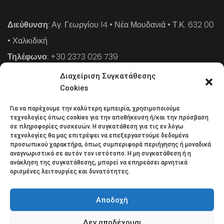
Διεύθυνση
: Αγ. Γεωργίου 14 • Νέα Μουδανιά • Τ.Κ. 632 00
• Χαλκιδική
Τηλέφωνο
: +30 2373 026 739
FAX
: +30 2373 026 739
Διαχείριση Συγκατάθεσης
Email
: info@cpaa.gr
Cookies
Για να παρέχουμε την καλύτερη εμπειρία, χρησιμοποιούμε
NEWSLETTER
τεχνολογίες όπως cookies για την αποθήκευση ή/και την πρόσβαση
σε πληροφορίες συσκευών. Η συγκατάθεση για τις εν λόγω
τεχνολογίες θα μας επιτρέψει να επεξεργαστούμε δεδομένα
προσωπικού χαρακτήρα, όπως συμπεριφορά περιήγησης ή μοναδικά
Κάντε εγγραφή στο ηλεκτρονικό μας φυλλάδιο και μείνετε
αναγνωριστικά σε αυτόν τον ιστότοπο. Η μη συγκατάθεση ή η
ανάκληση της συγκατάθεσης, μπορεί να επηρεάσει αρνητικά
στο επίκεντρο της οικονομικής επικαιρότητας.
ορισμένες λειτουργίες και δυνατότητες.
Αποδοχή
Δεν αποδέχομαι