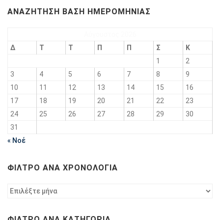
ΑΝΑΖΉΤΗΣΗ ΒΆΣΗ ΗΜΕΡΟΜΗΝΊΑΣ
Αύγουστος 2026
Δ
Τ
Τ
Π
Π
Σ
Κ
1
2
3
4
5
6
7
8
9
10
11
12
13
14
15
16
17
18
19
20
21
22
23
24
25
26
27
28
29
30
31
« Νοέ
ΦΊΛΤΡΟ ΑΝΆ ΧΡΟΝΟΛΟΓΊΑ
Φίλτρο
ανά
χρονολογία
ΦΊΛΤΡΟ ΑΝΆ ΚΑΤΗΓΟΡΊΑ