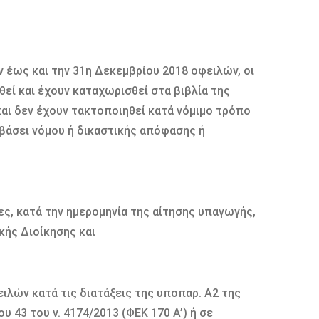
έως και την 31η Δεκεμβρίου 2018 οφειλών, οι
εί και έχουν καταχωρισθεί στα βιβλία της
αι δεν έχουν τακτοποιηθεί κατά νόμιμο τρόπο
βάσει νόμου ή δικαστικής απόφασης ή
ες, κατά την ημερομηνία της αίτησης υπαγωγής,
κής Διοίκησης και
ιλών κατά τις διατάξεις της υποπαρ. Α2 της
υ 43 του ν. 4174/2013 (ΦΕΚ 170 Α’) ή σε