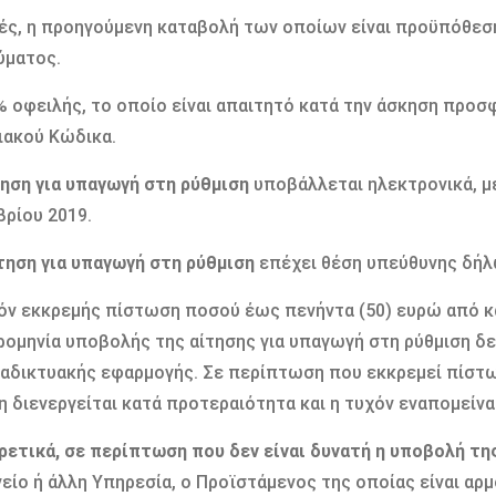
ές, η προηγούμενη καταβολή των οποίων είναι προϋπόθεση
ύματος.
% οφειλής, το οποίο είναι απαιτητό κατά την άσκηση προσ
ιακού Κώδικα.
τηση για υπαγωγή στη ρύθμιση
υποβάλλεται ηλεκτρονικά, μ
ρίου 2019.
ίτηση για υπαγωγή στη ρύθμιση
επέχει θέση υπεύθυνης δήλω
όν εκκρεμής πίστωση ποσού έως πενήντα (50) ευρώ από κα
ρομηνία υποβολής της αίτησης για υπαγωγή στη ρύθμιση δε
αδικτυακής εφαρμογής. Σε περίπτωση που εκκρεμεί πίστω
 διενεργείται κατά προτεραιότητα και η τυχόν εναπομείνα
ιρετικά, σε περίπτωση που δεν είναι δυνατή η υποβολή τη
είο ή άλλη Υπηρεσία, ο Προϊστάμενος της οποίας είναι αρμ