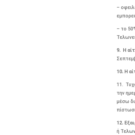
– οφειλ
εμπορε
– το 50
Τελωνε
9. Η αί
Σεπτεμβ
10. Η α
11. Τυχ
την ημε
μέσω δι
πίστωση
12. Εξα
ή Τελων