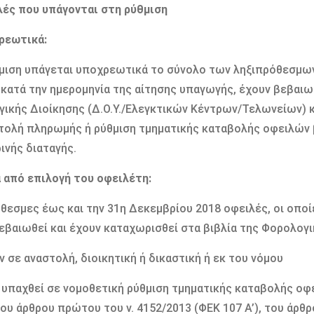
λές που υπάγονται στη ρύθμιση
ρεωτικά:
μιση υπάγεται υποχρεωτικά το σύνολο των ληξιπρόθεσμων 
 κατά την ημερομηνία της αίτησης υπαγωγής, έχουν βεβαιωθ
ικής Διοίκησης (Δ.Ο.Υ./Ελεγκτικών Κέντρων/Τελωνείων) κ
τολή πληρωμής ή ρύθμιση τμηματικής καταβολής οφειλών 
νής διαταγής.
 από επιλογή του οφειλέτη:
θεσμες έως και την 31η Δεκεμβρίου 2018 οφειλές, οι οποί
εβαιωθεί και έχουν καταχωρισθεί στα βιβλία της Φορολογι
ν σε αναστολή, διοικητική ή δικαστική ή εκ του νόμου
 υπαχθεί σε νομοθετική ρύθμιση τμηματικής καταβολής οφε
του άρθρου πρώτου του ν. 4152/2013 (ΦΕΚ 107 Α’), του άρθρο