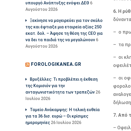
υπουργό Ανάπτυξης ενόψει ΔΕΘ
6
Αυγούστου 2026
6. Η ρύ
δύναντα
Ξεκίνησε να μαγειρεύει για τον σκύλο
της και έφτιαξε μια εταιρεία αξίας 250
– ο πρω
εκατ. δολ. – Άφησε τη θέση της CEO για
να δει τα παιδιά της να μεγαλώνουν
6
– τα πρ
Αυγούστου 2026
– οι κλ
FOROLOGIKANEA.GR
οφειλέτ
– οι οφ
Βρυξέλλες: Τι προβλέπει η έκθεση
της Κομισιόν για την
φορολογ
ανταγωνιστικότητα των τραπεζών
26
αναλογε
Ιουλίου 2026
δήλωση
Ταμείο Ανάκαμψης: Η τελική ευθεία
7. Από 
για τα 36 δισ. ευρώ – Οι κρίσιμες
ημερομηνίες
26 Ιουλίου 2026
– Οφειλ