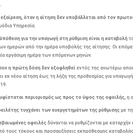
.
’ εξαίρεση, όταν η αίτηση δεν υποβάλλεται από τον πρωτ
μόδια Υπηρεσία.
ϋπόθεση για την υπαγωγή στη ρύθμιση είναι η καταβολή
το
ων ημερών από την ημέρα υποβολής της αίτησης. Οι επόμεν
ία εργάσιμη ημέρα των επόμενων μηνών.
σον η πρώτη δόση δεν εξοφληθεί
εντός της ανωτέρω αποκλ
ι εκ νέου αίτηση έως τη λήξη της προθεσμίας για υπαγωγή σ
019.
 υφίσταται περιορισμός ως προς το ύψος της οφειλής,
η ο
φειλέτης τυγχάνει των ευεργετημάτων της ρύθμισης
με τη
βεβαιωμένες οφειλές
δύνανται να ρυθμίζονται με καταρχήν
πό τους τόκους και προσαυξήσεις εκπρόθεσμης καταβολής 