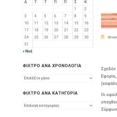
Δ
Τ
Τ
Π
Π
Σ
Κ
1
2
3
4
5
6
7
8
9
10
11
12
13
14
15
16
17
18
19
20
21
22
23
24
25
26
27
28
29
30
18 Ιου
31
« Νοέ
ΦΊΛΤΡΟ ΑΝΆ ΧΡΟΝΟΛΟΓΊΑ
Σχεδόν 
Εφορία,
Φίλτρο
ανά
(κεφάλα
χρονολογία
ΦΊΛΤΡΟ ΑΝΆ ΚΑΤΗΓΟΡΊΑ
Οι οφει
υπαχθού
Φίλτρο
Σύμφωνα
ανά
κατηγορία