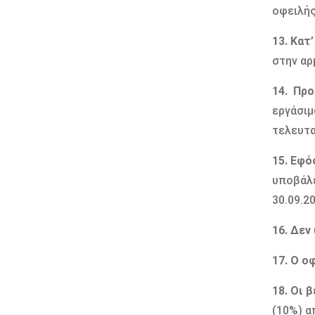
οφειλής
13. Κατ
στην αρ
14. Προ
εργάσιμ
τελευτα
15. Εφό
υποβάλε
30.09.2
16. Δεν
17. Ο ο
18. Οι 
(10%) α