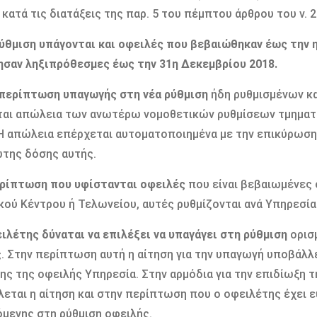
 κατά τις διατάξεις της παρ. 5 του πέμπτου άρθρου του ν. 22
ρύθμιση υπάγονται και οφειλές που βεβαιώθηκαν έως την
σαν ληξιπρόθεσμες έως την 31η Δεκεμβρίου 2018.
 περίπτωση υπαγωγής στη νέα ρύθμιση
ήδη ρυθμισμένων κα
αι απώλεια των ανωτέρω νομοθετικών ρυθμίσεων τμηματ
Η απώλεια επέρχεται αυτοματοποιημένα με την επικύρωση 
της δόσης αυτής.
ερίπτωση που υφίστανται οφειλές
που είναι βεβαιωμένες σ
κού Κέντρου ή Τελωνείου, αυτές ρυθμίζονται ανά Υπηρεσία
ειλέτης δύναται να επιλέξει να υπαγάγει στη ρύθμιση
ορισμ
. Στην περίπτωση αυτή η αίτηση για την υπαγωγή υποβάλλε
ης της οφειλής Υπηρεσία. Στην αρμόδια για την επιδίωξη 
εται η αίτηση και στην περίπτωση που ο οφειλέτης έχει ε
μενης στη ρύθμιση οφειλής.