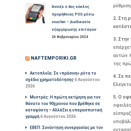
ρύθμιση
Άνοιξε ο 4ος κύκλος
προμήθειας POS μέσω
2. Στη 
voucher – Διαδικασία
κατέστη
εξαργύρωσης επιταγών
26 Φεβρουαρίου 2024
3. Στην
επέρχετ
αυτών. 
NAFTEMPORIKI.GR
της πρώ
Aκτοπλοΐα: Σε «πράσινη» ρότα το
4. Σε π
σχέδιο χρηματοδότησης
6 Αυγούστου
Ελεγκτι
2026
5. Ο οφ
Μυστράς: Η πρώτη εκτίμηση για τον
θάνατο του 90χρονου που βρέθηκε σε
οφειλές
καταψύκτη – Αλλάζει η υπερασπιστική
είσπραξ
γραμμή
6 Αυγούστου 2026
υποβάλλ
ΕΒΕΠ: Συνάντηση συνεργασίας με τον
εντασσό