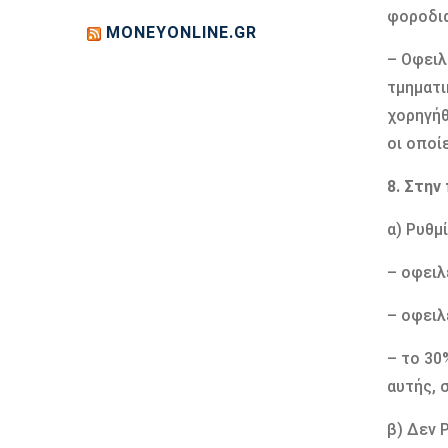
φοροδια
MONEYONLINE.GR
– Οφειλ
τμηματι
χορηγήθ
οι οποί
8. Στην
α) Ρυθμ
– οφειλ
– οφειλ
– το 30
αυτής, 
β) Δεν 