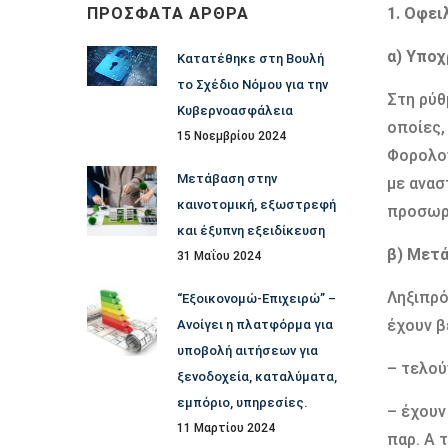
ΠΡΌΣΦΑΤΑ ΆΡΘΡΑ
1. Οφει
α) Υποχ
Κατατέθηκε στη Βουλή
το Σχέδιο Νόμου για την
Στη ρύθ
Κυβερνοασφάλεια
οποίες,
15 Νοεμβρίου 2024
Φορολογ
Μετάβαση στην
με ανασ
καινοτομική, εξωστρεφή
προσωρι
και έξυπνη εξειδίκευση
β) Μετά
31 Μαΐου 2024
Ληξιπρό
“Εξοικονομώ-Επιχειρώ” –
έχουν β
Ανοίγει η πλατφόρμα για
υποβολή αιτήσεων για
– τελού
ξενοδοχεία, καταλύματα,
εμπόριο, υπηρεσίες.
– έχουν
11 Μαρτίου 2024
παρ. Α 