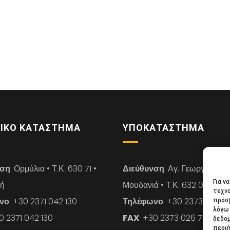
ΙΚΌ ΚΑΤΆΣΤΗΜΑ
ΥΠΟΚΑΤΆΣΤΗΜΑ
νση
: Ορμύλια • Τ.Κ. 630 71 •
Διεύθυνση
: Αγ. Γεωργίου 14 
Για ν
κή
Μουδανιά • Τ.Κ. 632 00 • Χαλ
τεχνο
νο
: +30 2371 042 130
Τηλέφωνο
: +30 2373 026 7
πρόσβ
λόγω 
30 2371 042 130
FAX
: +30 2373 026 739
δεδο
περιή