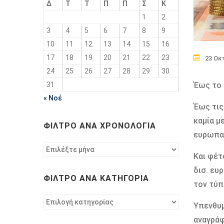
Δ
Τ
Τ
Π
Π
Σ
Κ
1
2
3
4
5
6
7
8
9
10
11
12
13
14
15
16
17
18
19
20
21
22
23
23 Οκ
24
25
26
27
28
29
30
31
Έως το 
« Νοέ
Έως τις
καμία μ
ΦΊΛΤΡΟ ΑΝΆ ΧΡΟΝΟΛΟΓΊΑ
ευρωπαϊ
Φίλτρο
Και φέτ
ανά
χρονολογία
δισ. ευ
ΦΊΛΤΡΟ ΑΝΆ ΚΑΤΗΓΟΡΊΑ
τον τύπ
Φίλτρο
Υπενθυμ
ανά
αναγράφ
κατηγορία