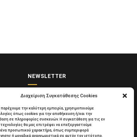
NEWSLETTER
Διαχείριση Συγκατάθεσης Cookies
• Νέα
Κάντε εγγραφή στο ηλεκτρονικό μας
α παρέχουμε την καλύτερη εμπειρία, χρησιμοποιούμε
κιδική
φυλλάδιο και μείνετε στο επίκεντρο
λογίες όπως cookies για την αποθήκευση ή/και την
39
της οικονομικής επικαιρότητας.
αση σε πληροφορίες συσκευών. Η συγκατάθεση για τις εν
τεχνολογίες θα μας επιτρέψει να επεξεργαστούμε
μένα προσωπικού χαρακτήρα, όπως συμπεριφορά
γησης ή μοναδικά αναγνωριστικά σε αυτόν τον ιστότοπο.