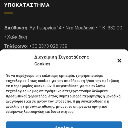
ΥΠΟΚΑΤΆΣΤΗΜΑ
Διεύθυνση
: Αγ. Γεωργίου 14 • Νέα Μουδανιά • Τ.Κ. 632 00
• Χαλκιδική
Τηλέφωνο
: +30 2373 026 739
FAX
: +30 2373 026 739
Διαχείριση Συγκατάθεσης
Email
: info@cpaa.gr
Cookies
Για να παρέχουμε την καλύτερη εμπειρία, χρησιμοποιούμε
NEWSLETTER
τεχνολογίες όπως cookies για την αποθήκευση ή/και την πρόσβαση
σε πληροφορίες συσκευών. Η συγκατάθεση για τις εν λόγω
τεχνολογίες θα μας επιτρέψει να επεξεργαστούμε δεδομένα
προσωπικού χαρακτήρα, όπως συμπεριφορά περιήγησης ή μοναδικά
Κάντε εγγραφή στο ηλεκτρονικό μας φυλλάδιο και μείνετε
αναγνωριστικά σε αυτόν τον ιστότοπο. Η μη συγκατάθεση ή η
ανάκληση της συγκατάθεσης, μπορεί να επηρεάσει αρνητικά
στο επίκεντρο της οικονομικής επικαιρότητας.
ορισμένες λειτουργίες και δυνατότητες.
Αποδοχή