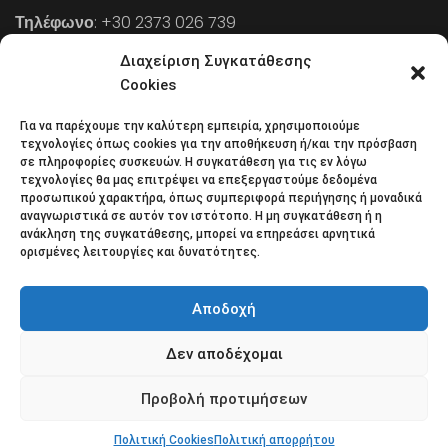
Τηλέφωνο
: +30 2373 026 739
FAX
: +30 2373 026 739
Διαχείριση Συγκατάθεσης
Email
: info@cpaa.gr
Cookies
Για να παρέχουμε την καλύτερη εμπειρία, χρησιμοποιούμε
NEWSLETTER
τεχνολογίες όπως cookies για την αποθήκευση ή/και την πρόσβαση
σε πληροφορίες συσκευών. Η συγκατάθεση για τις εν λόγω
τεχνολογίες θα μας επιτρέψει να επεξεργαστούμε δεδομένα
προσωπικού χαρακτήρα, όπως συμπεριφορά περιήγησης ή μοναδικά
Κάντε εγγραφή στο ηλεκτρονικό μας φυλλάδιο και μείνετε
αναγνωριστικά σε αυτόν τον ιστότοπο. Η μη συγκατάθεση ή η
ανάκληση της συγκατάθεσης, μπορεί να επηρεάσει αρνητικά
στο επίκεντρο της οικονομικής επικαιρότητας.
ορισμένες λειτουργίες και δυνατότητες.
Αποδοχή
Δεν αποδέχομαι
Όροι χρήσης
Πολιτική απορρήτου
Πολιτική Cookies (ΕΕ)
Επικοινωνία
Προβολή προτιμήσεων
© 2018 All rights reserved
Πολιτική Cookies
Πολιτική απορρήτου