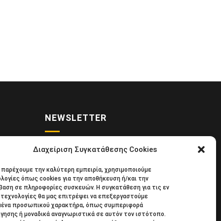
NEWSLETTER
Διαχείριση Συγκατάθεσης Cookies
• Νέα
Κάντε εγγραφή στο ηλεκτρονικό μας
α παρέχουμε την καλύτερη εμπειρία, χρησιμοποιούμε
κιδική
φυλλάδιο και μείνετε στο επίκεντρο
λογίες όπως cookies για την αποθήκευση ή/και την
39
της οικονομικής επικαιρότητας.
αση σε πληροφορίες συσκευών. Η συγκατάθεση για τις εν
τεχνολογίες θα μας επιτρέψει να επεξεργαστούμε
μένα προσωπικού χαρακτήρα, όπως συμπεριφορά
γησης ή μοναδικά αναγνωριστικά σε αυτόν τον ιστότοπο.