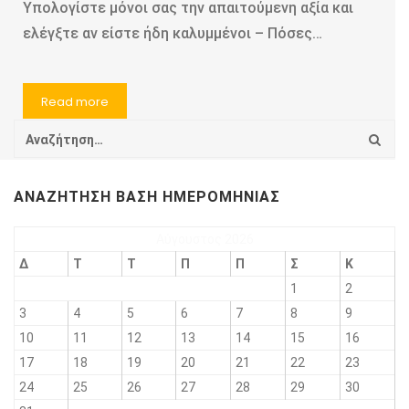
Υπολογίστε μόνοι σας την απαιτούμενη αξία και
ελέγξτε αν είστε ήδη καλυμμένοι – Πόσες…
Read more
ΑΝΑΖΉΤΗΣΗ ΒΆΣΗ ΗΜΕΡΟΜΗΝΊΑΣ
Αύγουστος 2026
Δ
Τ
Τ
Π
Π
Σ
Κ
1
2
3
4
5
6
7
8
9
10
11
12
13
14
15
16
17
18
19
20
21
22
23
24
25
26
27
28
29
30