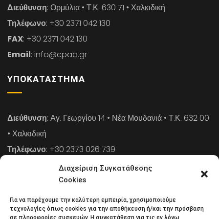
Διεύθυνση
: Ορμύλια • Τ.Κ. 630 71 • Χαλκιδική
Τηλέφωνο
: +30 2371 042 130
FAX
: +30 2371 042 130
Email
: info@cpaa.gr
ΥΠΟΚΑΤΆΣΤΗΜΑ
Διεύθυνση
: Αγ. Γεωργίου 14 • Νέα Μουδανιά • Τ.Κ. 632 00
• Χαλκιδική
Τηλέφωνο
: +30 2373 026 739
FAX
: +30 2373 026 739
Διαχείριση Συγκατάθεσης
Email
: info@cpaa.gr
Cookies
Για να παρέχουμε την καλύτερη εμπειρία, χρησιμοποιούμε
NEWSLETTER
τεχνολογίες όπως cookies για την αποθήκευση ή/και την πρόσβαση
σε πληροφορίες συσκευών. Η συγκατάθεση για τις εν λόγω