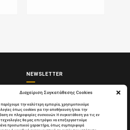
NEWSLETTER
Διαχείριση Συγκατάθεσης Cookies
• Νέα
Κάντε εγγραφή στο ηλεκτρονικό μας
α παρέχουμε την καλύτερη εμπειρία, χρησιμοποιούμε
κιδική
φυλλάδιο και μείνετε στο επίκεντρο
λογίες όπως cookies για την αποθήκευση ή/και την
39
της οικονομικής επικαιρότητας.
αση σε πληροφορίες συσκευών. Η συγκατάθεση για τις εν
τεχνολογίες θα μας επιτρέψει να επεξεργαστούμε
μένα προσωπικού χαρακτήρα, όπως συμπεριφορά