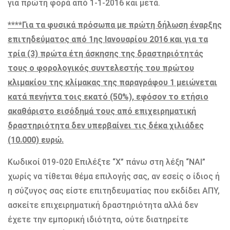
για πρώτη φορά από 1-1-2016 και μετά.
****Για τα φυσικά πρόσωπα με πρώτη δήλωση έναρξης
επιτηδεύματος από 1ης Ιανουαρίου 2016 και για τα
τρία (3) πρώτα έτη άσκησης της δραστηριότητάς
τους ο φορολογικός συντελεστής του πρώτου
κλιμακίου της κλίμακας της παραγράφου 1 μειώνεται
κατά πενήντα τοις εκατό (50%), εφόσον το ετήσιο
ακαθάριστο εισόδημά τους από επιχειρηματική
δραστηριότητα δεν υπερβαίνει τις δέκα χιλιάδες
(10.000) ευρώ.
Κωδικοί 019-020 Επιλέξτε “X” πάνω στη λέξη “ΝΑΙ”
χωρίς να τίθεται θέμα επιλογής σας, αν εσείς ο ίδιος ή
η σύζυγος σας είστε επιτηδευματίας που εκδίδει ΑΠΥ,
ασκείτε επιχειρηματική δραστηριότητα αλλά δεν
έχετε την εμπορική ιδιότητα, ούτε διατηρείτε