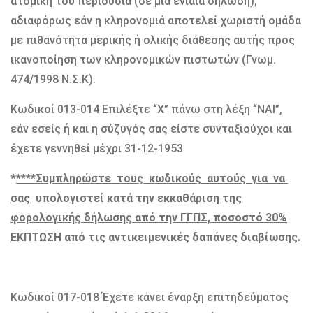
ατομική του περιουσία (σε μια ενιαία δήλωση),
αδιαφόρως εάν η κληρονομιά αποτελεί χωριστή ομάδα
με πιθανότητα μερικής ή ολικής διάθεσης αυτής προς
ικανοποίηση των κληρονομικών πιστωτών (Γνωμ.
474/1998 Ν.Σ.Κ).
Κωδικοί 013-014 Επιλέξτε “X” πάνω στη λέξη “ΝΑΙ”,
εάν εσείς ή και η σύζυγός σας είστε συνταξιούχοι και
έχετε γεννηθεί μέχρι 31-12-1953
*
****Συμπληρώστε τους κωδικούς αυτούς για να
σας υπολογιστεί κατά την εκκαθάριση της
φορολογικής δήλωσης από την ΓΓΠΣ, ποσοστό 30%
ΕΚΠΤΩΣΗ από τις αντικειμενικές δαπάνες διαβίωσης.
Κωδικοί 017-018 Έχετε κάνει έναρξη επιτηδεύματος