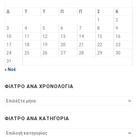
Αύγουστος 2026
Δ
Τ
Τ
Π
Π
Σ
Κ
1
2
3
4
5
6
7
8
9
10
11
12
13
14
15
16
17
18
19
20
21
22
23
24
25
26
27
28
29
30
31
« Νοέ
ΦΊΛΤΡΟ ΑΝΆ ΧΡΟΝΟΛΟΓΊΑ
Φίλτρο
ανά
χρονολογία
ΦΊΛΤΡΟ ΑΝΆ ΚΑΤΗΓΟΡΊΑ
Φίλτρο