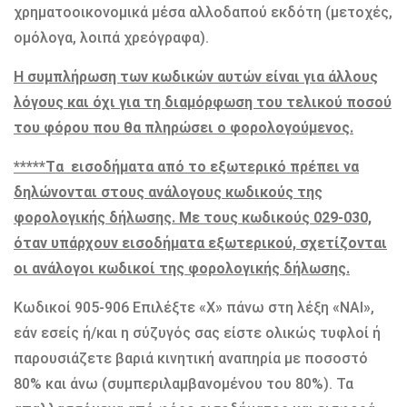
χρηματοοικονομικά μέσα αλλοδαπού εκδότη (μετοχές,
ομόλογα, λοιπά χρεόγραφα).
Η συμπλήρωση των κωδικών αυτών είναι για άλλους
λόγους και όχι για τη διαμόρφωση του τελικού ποσού
του φόρου που θα πληρώσει ο φορολογούμενος.
*****Tα εισοδήματα από το εξωτερικό πρέπει να
δηλώνονται στους ανάλογους κωδικούς της
φορολογικής δήλωσης. Με τους κωδικούς 029-030,
όταν υπάρχουν εισοδήματα εξωτερικού, σχετίζονται
οι ανάλογοι κωδικοί της φορολογικής δήλωσης.
Κωδικοί 905-906 Επιλέξτε «Χ» πάνω στη λέξη «ΝΑΙ»,
εάν εσείς ή/και η σύζυγός σας είστε ολικώς τυφλοί ή
παρουσιάζετε βαριά κινητική αναπηρία με ποσοστό
80% και άνω (συμπεριλαμβανομένου του 80%). Τα