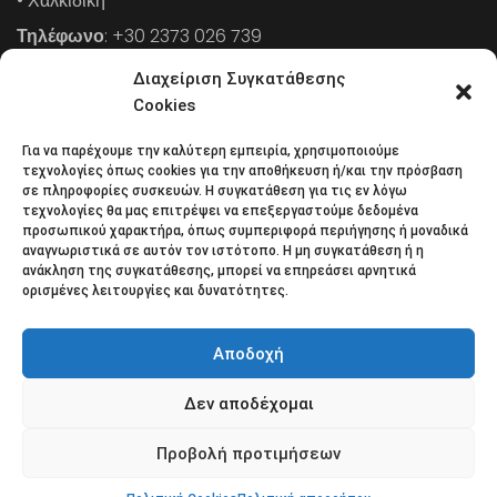
• Χαλκιδική
Τηλέφωνο
: +30 2373 026 739
FAX
: +30 2373 026 739
Διαχείριση Συγκατάθεσης
Email
: info@cpaa.gr
Cookies
Για να παρέχουμε την καλύτερη εμπειρία, χρησιμοποιούμε
NEWSLETTER
τεχνολογίες όπως cookies για την αποθήκευση ή/και την πρόσβαση
σε πληροφορίες συσκευών. Η συγκατάθεση για τις εν λόγω
τεχνολογίες θα μας επιτρέψει να επεξεργαστούμε δεδομένα
προσωπικού χαρακτήρα, όπως συμπεριφορά περιήγησης ή μοναδικά
Κάντε εγγραφή στο ηλεκτρονικό μας φυλλάδιο και μείνετε
αναγνωριστικά σε αυτόν τον ιστότοπο. Η μη συγκατάθεση ή η
ανάκληση της συγκατάθεσης, μπορεί να επηρεάσει αρνητικά
στο επίκεντρο της οικονομικής επικαιρότητας.
ορισμένες λειτουργίες και δυνατότητες.
Αποδοχή
Δεν αποδέχομαι
Όροι χρήσης
Πολιτική απορρήτου
Πολιτική Cookies (ΕΕ)
Επικοινωνία
Προβολή προτιμήσεων
© 2018 All rights reserved