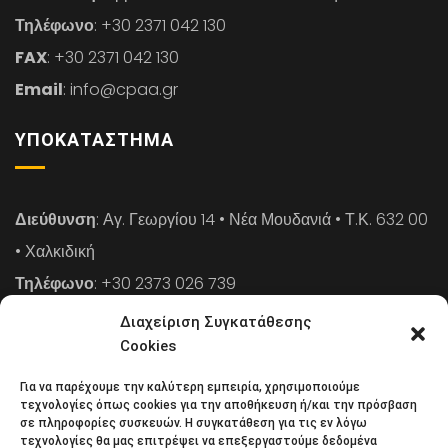
Τηλέφωνο
: +30 2371 042 130
FAX
: +30 2371 042 130
Email
: info@cpaa.gr
ΥΠΟΚΑΤΆΣΤΗΜΑ
Διεύθυνση
: Αγ. Γεωργίου 14 • Νέα Μουδανιά • Τ.Κ. 632 00
• Χαλκιδική
Τηλέφωνο
: +30 2373 026 739
FAX
: +30 2373 026 739
Διαχείριση Συγκατάθεσης
Email
: info@cpaa.gr
Cookies
Για να παρέχουμε την καλύτερη εμπειρία, χρησιμοποιούμε
NEWSLETTER
τεχνολογίες όπως cookies για την αποθήκευση ή/και την πρόσβαση
σε πληροφορίες συσκευών. Η συγκατάθεση για τις εν λόγω
τεχνολογίες θα μας επιτρέψει να επεξεργαστούμε δεδομένα