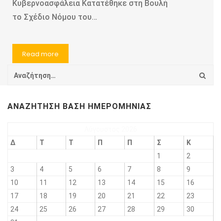
Κυβερνοασφάλεια Κατατέθηκε στη Βουλή
το Σχέδιο Νόμου του…
Read more
ΑΝΑΖΉΤΗΣΗ ΒΆΣΗ ΗΜΕΡΟΜΗΝΊΑΣ
Αύγουστος 2026
Δ
Τ
Τ
Π
Π
Σ
Κ
1
2
3
4
5
6
7
8
9
10
11
12
13
14
15
16
17
18
19
20
21
22
23
24
25
26
27
28
29
30