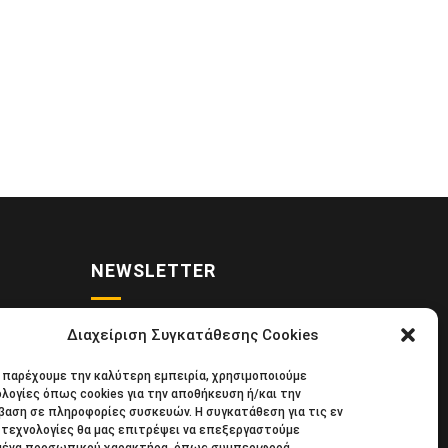
NEWSLETTER
Διαχείριση Συγκατάθεσης Cookies
• Νέα
Κάντε εγγραφή στο ηλεκτρονικό μας
α παρέχουμε την καλύτερη εμπειρία, χρησιμοποιούμε
κιδική
φυλλάδιο και μείνετε στο επίκεντρο
λογίες όπως cookies για την αποθήκευση ή/και την
39
της οικονομικής επικαιρότητας.
αση σε πληροφορίες συσκευών. Η συγκατάθεση για τις εν
τεχνολογίες θα μας επιτρέψει να επεξεργαστούμε