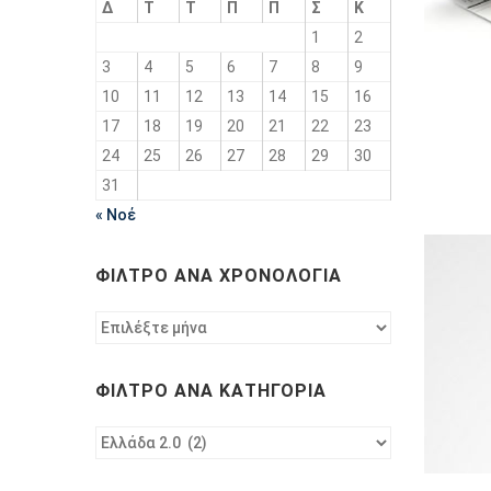
Δ
Τ
Τ
Π
Π
Σ
Κ
1
2
3
4
5
6
7
8
9
10
11
12
13
14
15
16
17
18
19
20
21
22
23
24
25
26
27
28
29
30
31
« Νοέ
ΦΊΛΤΡΟ ΑΝΆ ΧΡΟΝΟΛΟΓΊΑ
Φίλτρο
ανά
χρονολογία
ΦΊΛΤΡΟ ΑΝΆ ΚΑΤΗΓΟΡΊΑ
Φίλτρο
ανά
κατηγορία