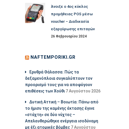
Άνοιξε ο 4ος κύκλος
προμήθειας POS μέσω
voucher – Διαδικασία
εξαργύρωσης επιταγών
26 Φεβρουαρίου 2024
NAFTEMPORIKI.GR
Ερυθρά Θάλασσα: Πώς τα
δεξαμενόπλοια συγκαλύπτουν τον
προορισμό τους για να αποφύγουν
επιθέσεις των Χούθι
7 Αυγούστου 2026
Δυτική Αττική – Βοιωτία: Πάνω από
το ήμισυ της καμένης έκτασης έγινε
«στάχτη» σε δύο νύχτες –
Απελευθερώθηκε ενέργεια ισοδύναμη
με έξι ατομικές βόμβες
7 Αυγούστου