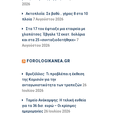
2026
Ακτοπλοΐα: Σε βαθύ… γήρας 8 στα 10
πλοία
7 Αυγούστου 2026
Στα 17 του έφτιαξε μια εταιρεία με
χλαπάτσες. Έβγαλε 12 εκατ. δολάρια
και στα 25 «συνταξιοδοτήθηκε»
7
Αυγούστου 2026
FOROLOGIKANEA.GR
Βρυξέλλες: Τι προβλέπει η έκθεση
της Κομισιόν για την
ανταγωνιστικότητα των τραπεζών
26
Ιουλίου 2026
Ταμείο Ανάκαμψης: Η τελική ευθεία
για τα 36 δισ. ευρώ – Οι κρίσιμες
ημερομηνίες
26 Ιουλίου 2026