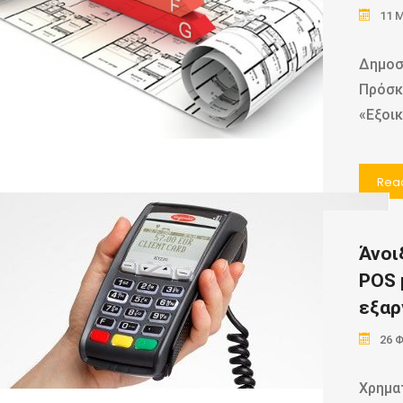
11 
Δημοσ
Πρόσκ
«Εξοι
Rea
Άνοι
POS 
εξαρ
26 
Χρημα