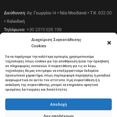
Διεύθυνση
: Αγ. Γεωργίου 14 • Νέα Μουδανιά • Τ.Κ. 632 00
• Χαλκιδική
Τηλέφωνο
: +30 2373 026 739
FAX
: +30 2373 026 739
Διαχείριση Συγκατάθεσης
Email
: info@cpaa.gr
Cookies
Για να παρέχουμε την καλύτερη εμπειρία, χρησιμοποιούμε
NEWSLETTER
τεχνολογίες όπως cookies για την αποθήκευση ή/και την πρόσβαση
σε πληροφορίες συσκευών. Η συγκατάθεση για τις εν λόγω
τεχνολογίες θα μας επιτρέψει να επεξεργαστούμε δεδομένα
προσωπικού χαρακτήρα, όπως συμπεριφορά περιήγησης ή μοναδικά
Κάντε εγγραφή στο ηλεκτρονικό μας φυλλάδιο και μείνετε
αναγνωριστικά σε αυτόν τον ιστότοπο. Η μη συγκατάθεση ή η
ανάκληση της συγκατάθεσης, μπορεί να επηρεάσει αρνητικά
στο επίκεντρο της οικονομικής επικαιρότητας.
ορισμένες λειτουργίες και δυνατότητες.
Αποδοχή
Δεν αποδέχομαι