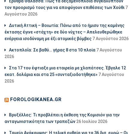
Ερυθρά Θάλασσα: Πώς τα δεξαμενόπλοια συγκαλύπτουν
τον προορισμό τους για να αποφύγουν επιθέσεις των Χούθι
7
Αυγούστου 2026
Δυτική Αττική – Βοιωτία: Πάνω από το ήμισυ της καμένης
έκτασης έγινε «στάχτη» σε δύο νύχτες – Απελευθερώθηκε
ενέργεια ισοδύναμη με έξι ατομικές βόμβες
7 Αυγούστου 2026
Ακτοπλοΐα: Σε βαθύ… γήρας 8 στα 10 πλοία
7 Αυγούστου
2026
Στα 17 του έφτιαξε μια εταιρεία με χλαπάτσες. Έβγαλε 12
εκατ. δολάρια και στα 25 «συνταξιοδοτήθηκε»
7 Αυγούστου
2026
FOROLOGIKANEA.GR
Βρυξέλλες: Τι προβλέπει η έκθεση της Κομισιόν για την
ανταγωνιστικότητα των τραπεζών
26 Ιουλίου 2026
Ταμείο Ανάκαμψης: Η τελική ευθεία για τα 36 δισ. ευρώ – Οι