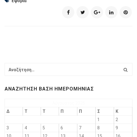
Εφορία
ΑΝΑΖΉΤΗΣΗ ΒΆΣΗ ΗΜΕΡΟΜΗΝΊΑΣ
Αύγουστος 2026
Δ
Τ
Τ
Π
Π
Σ
Κ
1
2
3
4
5
6
7
8
9
10
11
12
13
14
15
16