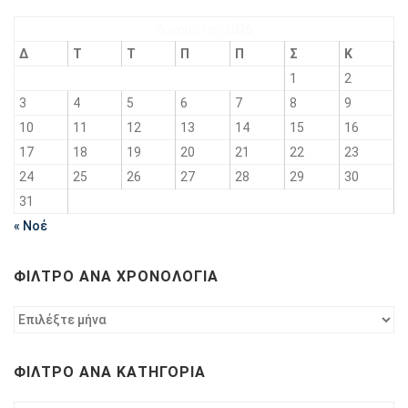
Αύγουστος 2026
Δ
Τ
Τ
Π
Π
Σ
Κ
1
2
3
4
5
6
7
8
9
10
11
12
13
14
15
16
17
18
19
20
21
22
23
24
25
26
27
28
29
30
31
« Νοέ
ΦΊΛΤΡΟ ΑΝΆ ΧΡΟΝΟΛΟΓΊΑ
Φίλτρο
ανά
χρονολογία
ΦΊΛΤΡΟ ΑΝΆ ΚΑΤΗΓΟΡΊΑ