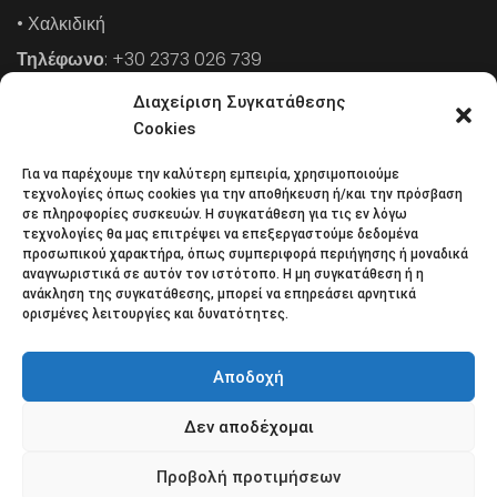
• Χαλκιδική
Τηλέφωνο
: +30 2373 026 739
FAX
: +30 2373 026 739
Διαχείριση Συγκατάθεσης
Email
: info@cpaa.gr
Cookies
Για να παρέχουμε την καλύτερη εμπειρία, χρησιμοποιούμε
NEWSLETTER
τεχνολογίες όπως cookies για την αποθήκευση ή/και την πρόσβαση
σε πληροφορίες συσκευών. Η συγκατάθεση για τις εν λόγω
τεχνολογίες θα μας επιτρέψει να επεξεργαστούμε δεδομένα
προσωπικού χαρακτήρα, όπως συμπεριφορά περιήγησης ή μοναδικά
Κάντε εγγραφή στο ηλεκτρονικό μας φυλλάδιο και μείνετε
αναγνωριστικά σε αυτόν τον ιστότοπο. Η μη συγκατάθεση ή η
ανάκληση της συγκατάθεσης, μπορεί να επηρεάσει αρνητικά
στο επίκεντρο της οικονομικής επικαιρότητας.
ορισμένες λειτουργίες και δυνατότητες.
Αποδοχή
Δεν αποδέχομαι
Όροι χρήσης
Πολιτική απορρήτου
Πολιτική Cookies (ΕΕ)
Επικοινωνία
Προβολή προτιμήσεων