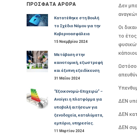
ΠΡΌΣΦΑΤΑ ΆΡΘΡΑ
Δεν μπο
αναγκώ
Κατατέθηκε στη Βουλή
το Σχέδιο Νόμου για την
Οι δικα
Κυβερνοασφάλεια
το έτος
15 Νοεμβρίου 2024
φυσικώ
κάποιου
Μετάβαση στην
καινοτομική, εξωστρεφή
Ωστόσο 
και έξυπνη εξειδίκευση
απευθύν
31 Μαΐου 2024
Υπενθυμ
“Εξοικονομώ-Επιχειρώ” –
Ανοίγει η πλατφόρμα για
ΔΕΝ υπό
υποβολή αιτήσεων για
ΔΕΝ κατ
ξενοδοχεία, καταλύματα,
εμπόριο, υπηρεσίες.
ΔΕΝ συμ
11 Μαρτίου 2024