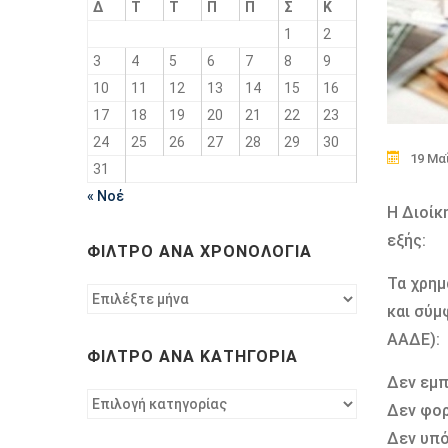
Δ
Τ
Τ
Π
Π
Σ
Κ
1
2
3
4
5
6
7
8
9
10
11
12
13
14
15
16
17
18
19
20
21
22
23
24
25
26
27
28
29
30
19 Μα
31
« Νοέ
Η Διοίκ
εξής:
ΦΊΛΤΡΟ ΑΝΆ ΧΡΟΝΟΛΟΓΊΑ
Τα χρημ
Φίλτρο
και σύμ
ανά
χρονολογία
ΑΑΔΕ):
ΦΊΛΤΡΟ ΑΝΆ ΚΑΤΗΓΟΡΊΑ
Δεν εμπ
Φίλτρο
Δεν φο
ανά
Δεν υπό
κατηγορία