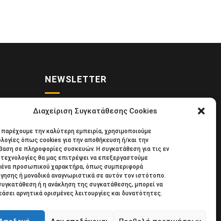
NEWSLETTER
Διαχείριση Συγκατάθεσης Cookies
• Νέα
Κάντε εγγραφή στο ηλεκτρονικό μας
α παρέχουμε την καλύτερη εμπειρία, χρησιμοποιούμε
κιδική
φυλλάδιο και μείνετε στο επίκεντρο
λογίες όπως cookies για την αποθήκευση ή/και την
39
της οικονομικής επικαιρότητας.
αση σε πληροφορίες συσκευών. Η συγκατάθεση για τις εν
τεχνολογίες θα μας επιτρέψει να επεξεργαστούμε
μένα προσωπικού χαρακτήρα, όπως συμπεριφορά
γησης ή μοναδικά αναγνωριστικά σε αυτόν τον ιστότοπο.
συγκατάθεση ή η ανάκληση της συγκατάθεσης, μπορεί να
άσει αρνητικά ορισμένες λειτουργίες και δυνατότητες.