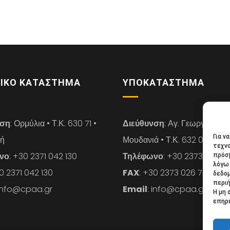
ΙΚΌ ΚΑΤΆΣΤΗΜΑ
ΥΠΟΚΑΤΆΣΤΗΜΑ
νση
: Ορμύλια • Τ.Κ. 630 71 •
Διεύθυνση
: Αγ. Γεωργίου 14 
Για ν
κή
Μουδανιά • Τ.Κ. 632 00 • Χαλ
τεχνο
νο
: +30 2371 042 130
Τηλέφωνο
: +30 2373 026 7
πρόσβ
λόγω 
30 2371 042 130
FAX
: +30 2373 026 739
δεδο
περιή
 info@cpaa.gr
Email
: info@cpaa.gr
Η μη 
επηρε