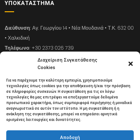
ΥΠΟΚΑΤΆΣΤΗΜΑ
Διεύθυνση
: Αγ. Γεωργίου 14 • Νέα Μουδανιά • Τ.Κ. 632 00
• Χαλκιδική
Τηλέφωνο
: +30 2373 026 739
FAX
: +30 2373 026 739
Διαχείριση Συγκατάθεσης
Email
: info@cpaa.gr
Cookies
Για να παρέχουμε την καλύτερη εμπειρία, χρησιμοποιούμε
NEWSLETTER
τεχνολογίες όπως cookies για την αποθήκευση ή/και την πρόσβαση
σε πληροφορίες συσκευών. Η συγκατάθεση για τις εν λόγω
τεχνολογίες θα μας επιτρέψει να επεξεργαστούμε δεδομένα
προσωπικού χαρακτήρα, όπως συμπεριφορά περιήγησης ή μοναδικά
Κάντε εγγραφή στο ηλεκτρονικό μας φυλλάδιο και μείνετε
αναγνωριστικά σε αυτόν τον ιστότοπο. Η μη συγκατάθεση ή η
ανάκληση της συγκατάθεσης, μπορεί να επηρεάσει αρνητικά
στο επίκεντρο της οικονομικής επικαιρότητας.
ορισμένες λειτουργίες και δυνατότητες.
Αποδοχή