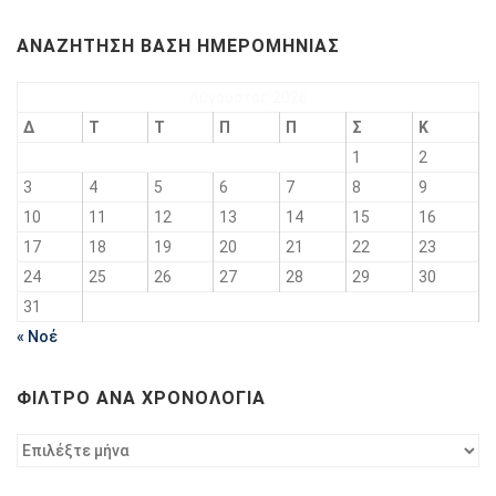
ΑΝΑΖΉΤΗΣΗ ΒΆΣΗ ΗΜΕΡΟΜΗΝΊΑΣ
Αύγουστος 2026
Δ
Τ
Τ
Π
Π
Σ
Κ
1
2
3
4
5
6
7
8
9
10
11
12
13
14
15
16
17
18
19
20
21
22
23
24
25
26
27
28
29
30
31
« Νοέ
ΦΊΛΤΡΟ ΑΝΆ ΧΡΟΝΟΛΟΓΊΑ
Φίλτρο
ανά
χρονολογία