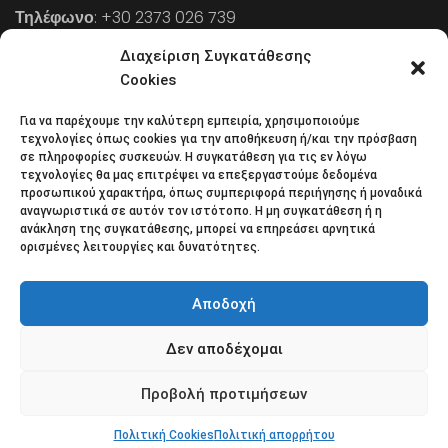
Τηλέφωνο
: +30 2373 026 739
FAX
: +30 2373 026 739
Διαχείριση Συγκατάθεσης
Email
: info@cpaa.gr
Cookies
Για να παρέχουμε την καλύτερη εμπειρία, χρησιμοποιούμε
NEWSLETTER
τεχνολογίες όπως cookies για την αποθήκευση ή/και την πρόσβαση
σε πληροφορίες συσκευών. Η συγκατάθεση για τις εν λόγω
τεχνολογίες θα μας επιτρέψει να επεξεργαστούμε δεδομένα
προσωπικού χαρακτήρα, όπως συμπεριφορά περιήγησης ή μοναδικά
Κάντε εγγραφή στο ηλεκτρονικό μας φυλλάδιο και μείνετε
αναγνωριστικά σε αυτόν τον ιστότοπο. Η μη συγκατάθεση ή η
ανάκληση της συγκατάθεσης, μπορεί να επηρεάσει αρνητικά
στο επίκεντρο της οικονομικής επικαιρότητας.
ορισμένες λειτουργίες και δυνατότητες.
Αποδοχή
Δεν αποδέχομαι
Όροι χρήσης
Πολιτική απορρήτου
Πολιτική Cookies (ΕΕ)
Επικοινωνία
Προβολή προτιμήσεων
© 2018 All rights reserved
Πολιτική Cookies
Πολιτική απορρήτου