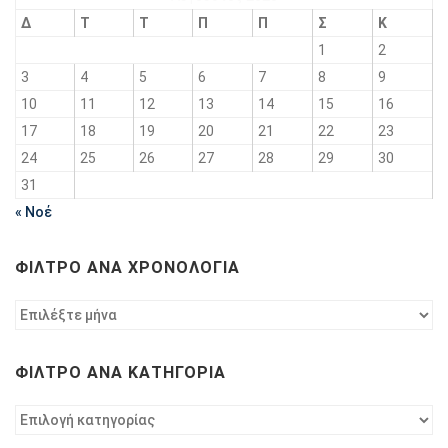
Δ
Τ
Τ
Π
Π
Σ
Κ
1
2
3
4
5
6
7
8
9
10
11
12
13
14
15
16
17
18
19
20
21
22
23
24
25
26
27
28
29
30
31
« Νοέ
ΦΊΛΤΡΟ ΑΝΆ ΧΡΟΝΟΛΟΓΊΑ
Φίλτρο
ανά
χρονολογία
ΦΊΛΤΡΟ ΑΝΆ ΚΑΤΗΓΟΡΊΑ
Φίλτρο
ανά