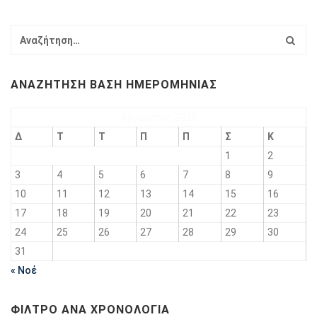
ΑΝΑΖΉΤΗΣΗ ΒΆΣΗ ΗΜΕΡΟΜΗΝΊΑΣ
Αύγουστος 2026
Δ
Τ
Τ
Π
Π
Σ
Κ
1
2
3
4
5
6
7
8
9
10
11
12
13
14
15
16
17
18
19
20
21
22
23
24
25
26
27
28
29
30
31
« Νοέ
ΦΊΛΤΡΟ ΑΝΆ ΧΡΟΝΟΛΟΓΊΑ