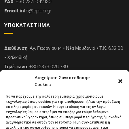
FAX
: +30 2371 042 130
Email
: info@cpaa.gr
ΥΠΟΚΑΤΆΣΤΗΜΑ
Διεύθυνση
: Αγ. Γεωργίου 14 • Νέα Μουδανιά • Τ.Κ. 632 00
• Χαλκιδική
Τηλέφωνο
: +30 2373 026 739
FAX
: +30 2373 026 739
Διαχείριση Συγκατάθεσης
Email
: info@cpaa.gr
Cookies
Για να παρέχουμε την καλύτερη εμπειρία, χρησιμοποιούμε
NEWSLETTER
τεχνολογίες όπως cookies για την αποθήκευση ή/και την πρόσβαση
σε πληροφορίες συσκευών. Η συγκατάθεση για τις εν λόγω
τεχνολογίες θα μας επιτρέψει να επεξεργαστούμε δεδομένα
προσωπικού χαρακτήρα, όπως συμπεριφορά περιήγησης ή μοναδικά
Κάντε εγγραφή στο ηλεκτρονικό μας φυλλάδιο και μείνετε
αναγνωριστικά σε αυτόν τον ιστότοπο. Η μη συγκατάθεση ή η
ανάκληση της συγκατάθεσης, μπορεί να επηρεάσει αρνητικά