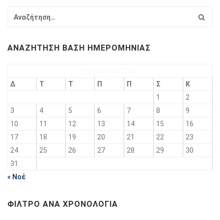
ΑΝΑΖΉΤΗΣΗ ΒΆΣΗ ΗΜΕΡΟΜΗΝΊΑΣ
Αύγουστος 2026
Δ
Τ
Τ
Π
Π
Σ
Κ
1
2
3
4
5
6
7
8
9
10
11
12
13
14
15
16
17
18
19
20
21
22
23
24
25
26
27
28
29
30
31
« Νοέ
ΦΊΛΤΡΟ ΑΝΆ ΧΡΟΝΟΛΟΓΊΑ