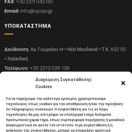
FAX
: +30 2371 042 130
Email
: info@cpaa.gr
ΥΠΟΚΑΤΆΣΤΗΜΑ
Διεύθυνση
: Αγ. Γεωργίου 14 • Νέα Μουδανιά • Τ.Κ. 632 00
• Χαλκιδική
Τηλέφωνο
: +30 2373 026 739
FAX
: +30 2373 026 739
Διαχείριση Συγκατάθεσης
Email
: info@cpaa.gr
Cookies
Για να παρέχουμε την καλύτερη εμπειρία, χρησιμοποιούμε
NEWSLETTER
τεχνολογίες όπως cookies για την αποθήκευση ή/και την πρόσβαση
σε πληροφορίες συσκευών. Η συγκατάθεση για τις εν λόγω
τεχνολογίες θα μας επιτρέψει να επεξεργαστούμε δεδομένα
προσωπικού χαρακτήρα, όπως συμπεριφορά περιήγησης ή μοναδικά
Κάντε εγγραφή στο ηλεκτρονικό μας φυλλάδιο και μείνετε
αναγνωριστικά σε αυτόν τον ιστότοπο. Η μη συγκατάθεση ή η
ανάκληση της συγκατάθεσης, μπορεί να επηρεάσει αρνητικά