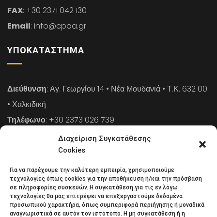
FAX
: +30 2371 042 130
Email
: info@cpaa.gr
ΥΠΟΚΑΤΆΣΤΗΜΑ
Διεύθυνση
: Αγ. Γεωργίου 14 • Νέα Μουδανιά • Τ.Κ. 632 00
• Χαλκιδική
Τηλέφωνο
: +30 2373 026 739
FAX
: +30 2373 026 739
Διαχείριση Συγκατάθεσης
Email
: info@cpaa.gr
Cookies
Για να παρέχουμε την καλύτερη εμπειρία, χρησιμοποιούμε
NEWSLETTER
τεχνολογίες όπως cookies για την αποθήκευση ή/και την πρόσβαση
σε πληροφορίες συσκευών. Η συγκατάθεση για τις εν λόγω
τεχνολογίες θα μας επιτρέψει να επεξεργαστούμε δεδομένα
προσωπικού χαρακτήρα, όπως συμπεριφορά περιήγησης ή μοναδικά
Κάντε εγγραφή στο ηλεκτρονικό μας φυλλάδιο και μείνετε
αναγνωριστικά σε αυτόν τον ιστότοπο. Η μη συγκατάθεση ή η