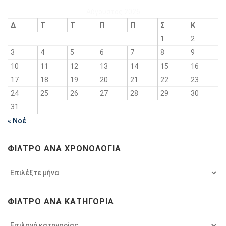
Αύγουστος 2026
Δ
Τ
Τ
Π
Π
Σ
Κ
1
2
3
4
5
6
7
8
9
10
11
12
13
14
15
16
17
18
19
20
21
22
23
24
25
26
27
28
29
30
31
« Νοέ
ΦΊΛΤΡΟ ΑΝΆ ΧΡΟΝΟΛΟΓΊΑ
Φίλτρο
ανά
χρονολογία
ΦΊΛΤΡΟ ΑΝΆ ΚΑΤΗΓΟΡΊΑ
Φίλτρο