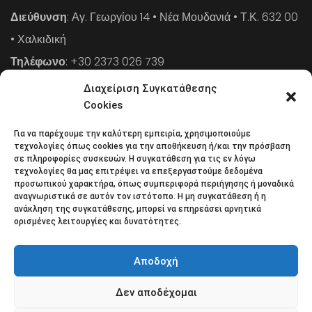
Διεύθυνση
: Αγ. Γεωργίου 14 • Νέα Μουδανιά • Τ.Κ. 632 00
• Χαλκιδική
Τηλέφωνο
: +30 2373 026 739
FAX
: +30 2373 026 739
Διαχείριση Συγκατάθεσης
Email
: info@cpaa.gr
Cookies
Για να παρέχουμε την καλύτερη εμπειρία, χρησιμοποιούμε
NEWSLETTER
τεχνολογίες όπως cookies για την αποθήκευση ή/και την πρόσβαση
σε πληροφορίες συσκευών. Η συγκατάθεση για τις εν λόγω
τεχνολογίες θα μας επιτρέψει να επεξεργαστούμε δεδομένα
προσωπικού χαρακτήρα, όπως συμπεριφορά περιήγησης ή μοναδικά
Κάντε εγγραφή στο ηλεκτρονικό μας φυλλάδιο και μείνετε
αναγνωριστικά σε αυτόν τον ιστότοπο. Η μη συγκατάθεση ή η
ανάκληση της συγκατάθεσης, μπορεί να επηρεάσει αρνητικά
στο επίκεντρο της οικονομικής επικαιρότητας.
ορισμένες λειτουργίες και δυνατότητες.
Αποδοχή
Δεν αποδέχομαι
Όροι χρήσης
Πολιτική απορρήτου
Πολιτική Cookies (ΕΕ)