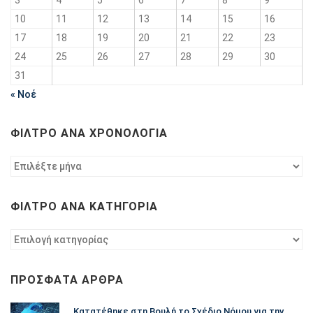
10
11
12
13
14
15
16
17
18
19
20
21
22
23
24
25
26
27
28
29
30
31
« Νοέ
ΦΊΛΤΡΟ ΑΝΆ ΧΡΟΝΟΛΟΓΊΑ
Φίλτρο
ανά
χρονολογία
ΦΊΛΤΡΟ ΑΝΆ ΚΑΤΗΓΟΡΊΑ
Φίλτρο
ανά
κατηγορία
ΠΡΌΣΦΑΤΑ ΆΡΘΡΑ
Κατατέθηκε στη Βουλή το Σχέδιο Νόμου για την