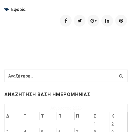
Εφορία
ΑΝΑΖΉΤΗΣΗ ΒΆΣΗ ΗΜΕΡΟΜΗΝΊΑΣ
Αύγουστος 2026
Δ
Τ
Τ
Π
Π
Σ
Κ
1
2
3
4
5
6
7
8
9