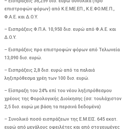
– Εισπράξεις 36,259 δισ. ευρώ συνολικά (προ
επιστροφών φόρων) από Κ.Ε.ΜΕ.ΕΠ., Κ.Ε.ΦΟ.ΜΕ.Π.,
Φ.Α.Ε. και Δ.Ο.Υ.
– Εισπράξεις Φ.Π.Α. 10,950 δισ. ευρώ από Φ.Α.Ε. και
Δ.Ο.Υ.
– Εισπράξεις προ επιστροφών φόρων από Τελωνεία
13,090 δισ. ευρώ.
– Εισπράξεις 2,8 δισ. ευρώ από τα παλαιά
ληξιπρόθεσμα χρέη των 100 δισ. ευρώ.
– Είσπραξη του 24% επί του νέου ληξιπρόθεσμου
χρέους της Φορολογικής Διοίκησης (σσ: τουλάχιστον
2,5 δισ. ευρώ με βάση τα περσινά δεδομένα)
– Συνολικό ποσό εισπράξεων της Ε.Μ.ΕΙΣ. 645 εκατ.
ευρώ από μεγάλους οφειλέτες και από στοχευμένες