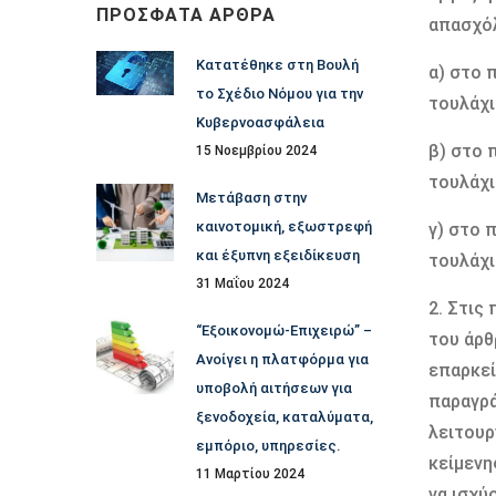
ΠΡΌΣΦΑΤΑ ΆΡΘΡΑ
απασχόλ
Κατατέθηκε στη Βουλή
α) στο 
το Σχέδιο Νόμου για την
τουλάχι
Κυβερνοασφάλεια
β) στο 
15 Νοεμβρίου 2024
τουλάχι
Μετάβαση στην
καινοτομική, εξωστρεφή
γ) στο 
και έξυπνη εξειδίκευση
τουλάχι
31 Μαΐου 2024
2. Στις
“Εξοικονομώ-Επιχειρώ” –
του άρθ
Ανοίγει η πλατφόρμα για
επαρκεί
υποβολή αιτήσεων για
παραγρά
ξενοδοχεία, καταλύματα,
λειτουρ
εμπόριο, υπηρεσίες.
κείµενη
11 Μαρτίου 2024
να ισχύ