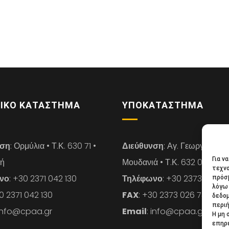
ΙΚΌ ΚΑΤΆΣΤΗΜΑ
ΥΠΟΚΑΤΆΣΤΗΜΑ
νση
: Ορμύλια • Τ.Κ. 630 71 •
Διεύθυνση
: Αγ. Γεωργίου 14 
Για ν
κή
Μουδανιά • Τ.Κ. 632 00 • Χαλ
τεχνο
νο
: +30 2371 042 130
Τηλέφωνο
: +30 2373 026 7
πρόσβ
λόγω 
30 2371 042 130
FAX
: +30 2373 026 739
δεδο
περιή
 info@cpaa.gr
Email
: info@cpaa.gr
Η μη 
επηρε