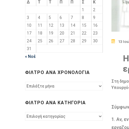
Δ
Τ
Τ
Π
Π
Σ
Κ
1
2
3
4
5
6
7
8
9
10
11
12
13
14
15
16
17
18
19
20
21
22
23
24
25
26
27
28
29
30
13 Ιου
31
Η
« Νοέ
ε
ΦΊΛΤΡΟ ΑΝΆ ΧΡΟΝΟΛΟΓΊΑ
Στη δημο
Φίλτρο
Υπουργός
ανά
χρονολογία
ΦΊΛΤΡΟ ΑΝΆ ΚΑΤΗΓΟΡΊΑ
Σύμφωνα
Φίλτρο
1. Αν, 
ανά
εργαζοµ
κατηγορία