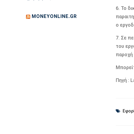
6. Το δ
MONEYONLINE.GR
παραιτη
ο εργοδ
7. Σε π
του εργ
παροχή 
Μπορείτ
Πηγή : 
Εφορ