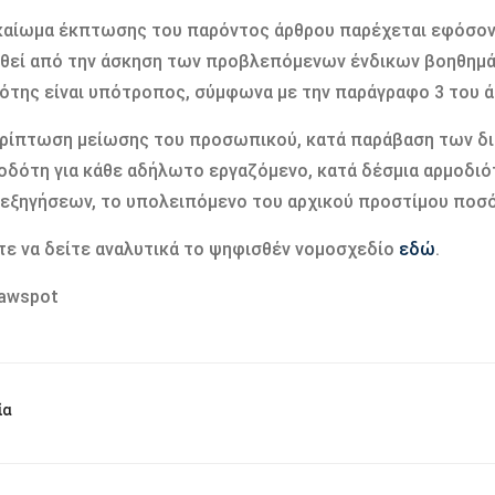
ικαίωµα έκπτωσης του παρόντος άρθρου παρέχεται εφόσον
θεί από την άσκηση των προβλεπόµενων ένδικων βοηθηµά
ότης είναι υπότροπος, σύµφωνα µε την παράγραφο 3 του ά
ερίπτωση µείωσης του προσωπικού, κατά παράβαση των δι
οδότη για κάθε αδήλωτο εργαζόµενο, κατά δέσµια αρµοδιό
εξηγήσεων, το υπολειπόµενο του αρχικού προστίµου ποσό
ε να δείτε αναλυτικά το ψηφισθέν νομοσχεδίο
εδώ
.
Lawspot
ία