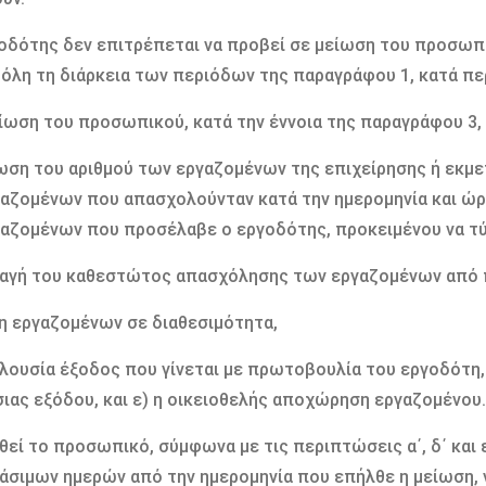
γοδότης δεν επιτρέπεται να προβεί σε µείωση του προσωπ
’ όλη τη διάρκεια των περιόδων της παραγράφου 1, κατά π
είωση του προσωπικού, κατά την έννοια της παραγράφου 3,
ίωση του αριθµού των εργαζοµένων της επιχείρησης ή εκµε
αζοµένων που απασχολούνταν κατά την ηµεροµηνία και ώρ
αζοµένων που προσέλαβε ο εργοδότης, προκειµένου να τύ
λαγή του καθεστώτος απασχόλησης των εργαζοµένων από π
ση εργαζοµένων σε διαθεσιµότητα,
ελουσία έξοδος που γίνεται µε πρωτοβουλία του εργοδότ
ιας εξόδου, και ε) η οικειοθελής αποχώρηση εργαζοµένου.
θεί το προσωπικό, σύµφωνα µε τις περιπτώσεις α΄, δ΄ και
γάσιµων ηµερών από την ηµεροµηνία που επήλθε η µείωση, 