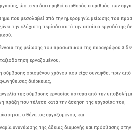
ργασίας, ώστε να διατηρηθεί σταθερός ο αριθµός των εργ
τηµα που µεσολαβεί από την ηµεροµηνία µείωσης του προ
άνει την ελάχιστη περίοδο κατά την οποία ο εργοδότης δ
ικού.
 έννοια της µείωσης του προσωπικού της παραγράφου 3 δε
νταξιοδότηση εργαζοµένου,
ξη σύµβασης ορισµένου χρόνου που είχε συναφθεί πριν από
φωνηθείσας διάρκειας,
ταγγελία της σύµβασης εργασίας ύστερα από την υποβολή 
νη πράξη που τέλεσε κατά την άσκηση της εργασίας του,
λάκιση και ο θάνατος εργαζοµένου, και
υναµία ανανέωσης της άδειας διαµονής και πρόσβασης στη