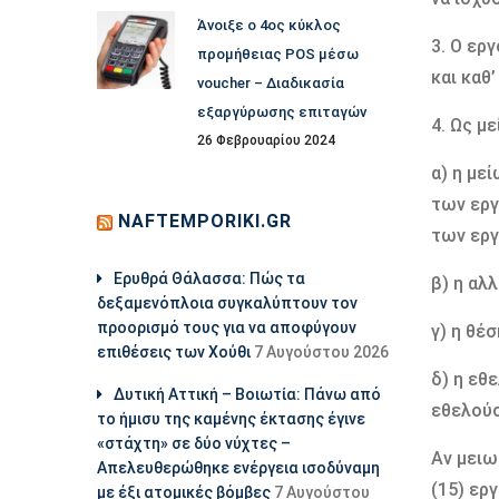
Άνοιξε ο 4ος κύκλος
3. Ο ερ
προμήθειας POS μέσω
και καθ
voucher – Διαδικασία
εξαργύρωσης επιταγών
4. Ως µ
26 Φεβρουαρίου 2024
α) η µε
των εργ
NAFTEMPORIKI.GR
των εργ
Ερυθρά Θάλασσα: Πώς τα
β) η αλ
δεξαμενόπλοια συγκαλύπτουν τον
προορισμό τους για να αποφύγουν
γ) η θέ
επιθέσεις των Χούθι
7 Αυγούστου 2026
δ) η εθ
Δυτική Αττική – Βοιωτία: Πάνω από
εθελούσ
το ήμισυ της καμένης έκτασης έγινε
«στάχτη» σε δύο νύχτες –
Αν µειω
Απελευθερώθηκε ενέργεια ισοδύναμη
(15) ερ
με έξι ατομικές βόμβες
7 Αυγούστου