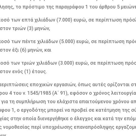
ησης, το πρόστιµο της παραγράφου 1 του άρθρου 5 µειώνε
ποσό των επτά χιλιάδων (7.000) ευρώ, σε περίπτωση πρόσ
στον τριών (3) µηνών,
ποσό των πέντε χιλιάδων (5.000) ευρώ, σε περίπτωση πρό
στον έξι (6) µηνών, και
ποσό των τριών χιλιάδων (3.000) ευρώ, σε περίπτωση πρό
στον ενός (1) έτους.
 περιπτώσεις εποχικών εργασιών, όπως αυτές ορίζονται στ
ρου 4 του ν. 1545/1985 (Α΄ 91), εφόσον ο χρόνος λειτουργ
 για τη συµπλήρωση του ελάχιστα απαιτούµενου χρόνου α
φου 1, ο εργοδότης µπορεί να προβεί σε κατάτµηση της σ
γίας στην οποία διενεργήθηκε ο έλεγχος και κατά την επόµ
ς νοµοθεσίας περί υποχρέωσης επαναπρόσληψης εργαζοµ
ουν.