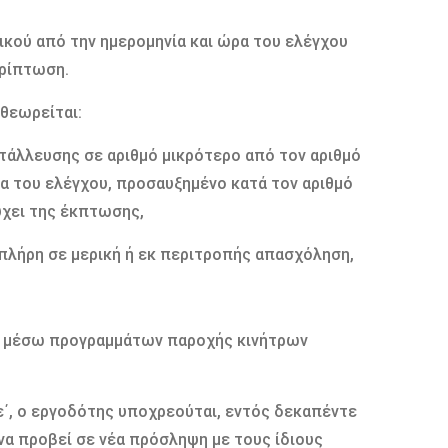
ικού από την ηµεροµηνία και ώρα του ελέγχου
ερίπτωση.
 θεωρείται:
τάλλευσης σε αριθµό µικρότερο από τον αριθµό
α του ελέγχου, προσαυξηµένο κατά τον αριθµό
χει της έκπτωσης,
λήρη σε µερική ή εκ περιτροπής απασχόληση,
η, µέσω προγραµµάτων παροχής κινήτρων
 ε΄, ο εργοδότης υποχρεούται, εντός δεκαπέντε
να προβεί σε νέα πρόσληψη µε τους ίδιους