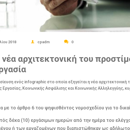
λίου 2018
cpadm
0
 νέα αρχιτεκτονική του προστίμ
ργασία
σίευση ενός infographic στο οποία εξηγείται η νέα αρχιτεκτονική
 Εργασίας, Κοινωνικής Ασφάλισης και Κοινωνικής Αλληλεγγύης, κυ
 με το άρθρο 6 του ψηφισθέντος νομοσχεδίου για τo δικ
εντός δέκα (10) εργάσιµων ηµερών από την ηµέρα του ελέγ
ένου ή των εργαζοµένων που διαπιστώθηκαν ως αδήλωτοι