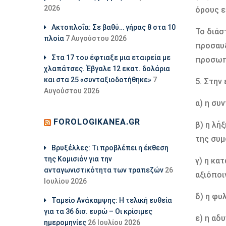
2026
όρους ε
Ακτοπλοΐα: Σε βαθύ… γήρας 8 στα 10
Το διάσ
πλοία
7 Αυγούστου 2026
προσαυξ
Στα 17 του έφτιαξε μια εταιρεία με
προσωπ
χλαπάτσες. Έβγαλε 12 εκατ. δολάρια
και στα 25 «συνταξιοδοτήθηκε»
7
5. Στην
Αυγούστου 2026
α) η συ
FOROLOGIKANEA.GR
β) η λή
της συµ
Βρυξέλλες: Τι προβλέπει η έκθεση
της Κομισιόν για την
γ) η κα
ανταγωνιστικότητα των τραπεζών
26
αξιόποι
Ιουλίου 2026
δ) η φυ
Ταμείο Ανάκαμψης: Η τελική ευθεία
για τα 36 δισ. ευρώ – Οι κρίσιμες
ε) η αδ
ημερομηνίες
26 Ιουλίου 2026