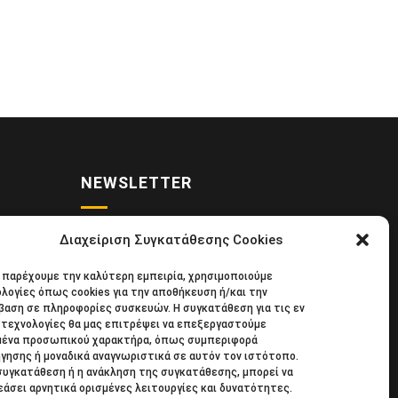
NEWSLETTER
Διαχείριση Συγκατάθεσης Cookies
• Νέα
Κάντε εγγραφή στο ηλεκτρονικό μας
α παρέχουμε την καλύτερη εμπειρία, χρησιμοποιούμε
κιδική
φυλλάδιο και μείνετε στο επίκεντρο
λογίες όπως cookies για την αποθήκευση ή/και την
39
της οικονομικής επικαιρότητας.
αση σε πληροφορίες συσκευών. Η συγκατάθεση για τις εν
τεχνολογίες θα μας επιτρέψει να επεξεργαστούμε
μένα προσωπικού χαρακτήρα, όπως συμπεριφορά
γησης ή μοναδικά αναγνωριστικά σε αυτόν τον ιστότοπο.
συγκατάθεση ή η ανάκληση της συγκατάθεσης, μπορεί να
άσει αρνητικά ορισμένες λειτουργίες και δυνατότητες.