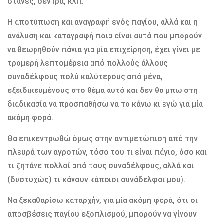
στάνες, δέντρα, κλπ.
Η αποτύπωση και αναγραφή ενός παγίου, αλλά και η
ανάλυση και καταγραφή ποια είναι αυτά που µπορούν
να θεωρηθούν πάγια για µία επιχείρηση, έχει γίνει µε
τροµερή λεπτοµέρεια από πολλούς άλλους
συναδέλφους πολύ καλύτερους από µένα,
εξειδικευµένους στο θέµα αυτό και δεν θα µπω στη
διαδικασία να προσπαθήσω να το κάνω κι εγώ για µία
ακόµη φορά.
Θα επικεντρωθώ όµως στην αντιµετώπιση από την
πλευρά των αγροτών, τόσο του τι είναι πάγιο, όσο και
τι ζητάνε πολλοί από τους συναδέλφους, αλλά και
(δυστυχώς) τι κάνουν κάποιοι συνάδελφοι µου).
Να ξεκαθαρίσω καταρχήν, για µία ακόµη φορά, ότι οι
αποσβέσεις παγίου εξοπλισµού, µπορούν να γίνουν