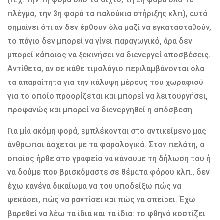
πλέγµα, την 3η φορά τα παλούκια στήριξης κλπ), αυτό
σηµαίνει ότι αν δεν έρθουν όλα µαζί να εγκατασταθούν,
το πάγιο δεν µπορεί να γίνει παραγωγικό, άρα δεν
µπορεί κάποιος να ξεκινήσει να διενεργεί αποσβέσεις.
Αντίθετα, αν σε κάθε τιµολόγιο περιλαµβάνονται όλα
τα απαραίτητα για την κάλυψη µέρους του χωραφιού
για το οποίο προορίζεται και µπορεί να λειτουργήσει,
προφανώς και µπορεί να διενεργηθεί η απόσβεση.
Για µία ακόµη φορά, εµπλέκονται στο αντικείµενο µας
άνθρωποι άσχετοι µε τα φορολογικά. Στον πελάτη, ο
οποίος ήρθε στο γραφείο να κάνουµε τη δήλωση του ή
να δούµε που βρισκόµαστε σε θέµατα φόρου κλπ., δεν
έχω κανένα δικαίωµα να του υποδείξω πώς να
ψεκάσει, πώς να ραντίσει και πώς να σπείρει. Έχω
βαρεθεί να λέω τα ίδια και τα ίδια: το φθηνό κοστίζει