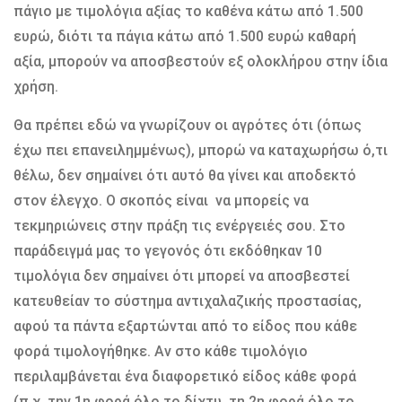
πάγιο µε τιµολόγια αξίας το καθένα κάτω από 1.500
ευρώ, διότι τα πάγια κάτω από 1.500 ευρώ καθαρή
αξία, µπορούν να αποσβεστούν εξ ολοκλήρου στην ίδια
χρήση.
Θα πρέπει εδώ να γνωρίζουν οι αγρότες ότι (όπως
έχω πει επανειληµµένως), µπορώ να καταχωρήσω ό,τι
θέλω, δεν σηµαίνει ότι αυτό θα γίνει και αποδεκτό
στον έλεγχο. Ο σκοπός είναι να µπορείς να
τεκµηριώνεις στην πράξη τις ενέργειές σου. Στο
παράδειγµά µας το γεγονός ότι εκδόθηκαν 10
τιµολόγια δεν σηµαίνει ότι µπορεί να αποσβεστεί
κατευθείαν το σύστηµα αντιχαλαζικής προστασίας,
αφού τα πάντα εξαρτώνται από το είδος που κάθε
φορά τιµολογήθηκε. Αν στο κάθε τιµολόγιο
περιλαµβάνεται ένα διαφορετικό είδος κάθε φορά
(π.χ. την 1η φορά όλο το δίχτυ, τη 2η φορά όλο το