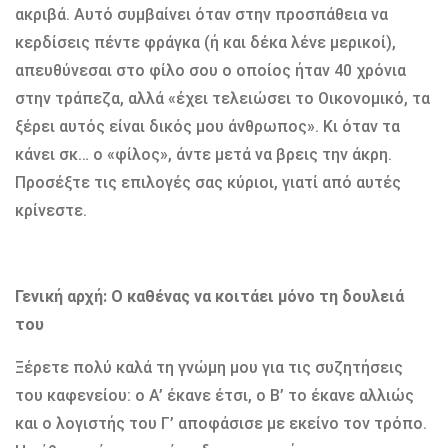
ακριβά. Αυτό συµβαίνει όταν στην προσπάθεια να
κερδίσεις πέντε φράγκα (ή και δέκα λένε µερικοί),
απευθύνεσαι στο φίλο σου ο οποίος ήταν 40 χρόνια
στην τράπεζα, αλλά «έχει τελειώσει το Οικονοµικό, τα
ξέρει αυτός είναι δικός µου άνθρωπος». Κι όταν τα
κάνει σκ… ο «φίλος», άντε µετά να βρεις την άκρη.
Προσέξτε τις επιλογές σας κύριοι, γιατί από αυτές
κρίνεστε.
Γενική αρχή: Ο καθένας να κοιτάει µόνο τη δουλειά
του
Ξέρετε πολύ καλά τη γνώµη µου για τις συζητήσεις
του καφενείου: ο Α’ έκανε έτσι, ο Β’ το έκανε αλλιώς
και ο λογιστής του Γ’ αποφάσισε µε εκείνο τον τρόπο.