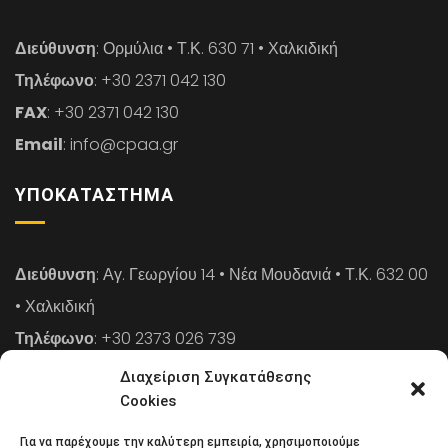
Διεύθυνση
: Ορμύλια • Τ.Κ. 630 71 • Χαλκιδική
Τηλέφωνο
: +30 2371 042 130
FAX
: +30 2371 042 130
Email
: info@cpaa.gr
ΥΠΟΚΑΤΆΣΤΗΜΑ
Διεύθυνση
: Αγ. Γεωργίου 14 • Νέα Μουδανιά • Τ.Κ. 632 00
• Χαλκιδική
Τηλέφωνο
: +30 2373 026 739
FAX
: +30 2373 026 739
Διαχείριση Συγκατάθεσης
Email
: info@cpaa.gr
Cookies
Για να παρέχουμε την καλύτερη εμπειρία, χρησιμοποιούμε