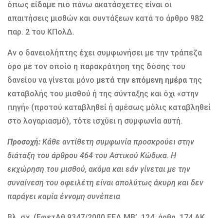
όπως είδαμε πιο πάνω ακατάσχετες είναι οι
απαιτήσεις μισθών και συντάξεων κατά το άρθρο 982
παρ. 2 του ΚΠολΔ.
Αν ο δανειολήπτης έχει συμφωνήσει με την τράπεζα
όρο με τον οποίο η παρακράτηση της δόσης του
δανείου να γίνεται μόνο
μετά την επόμενη ημέρα
της
καταβολής του μισθού ή της σύνταξης και όχι «στην
πηγή» (προτού καταβληθεί ή αμέσως μόλις καταβληθεί
στο λογαριασμό), τότε ισχύει η συμφωνία αυτή.
Προσοχή:
Κάθε αντίθετη συμφωνία προσκρούει στην
διάταξη του άρθρου 464 του Αστικού Κώδικα.
Η
εκχώρηση του μισθού, ακόμα και εάν γίνεται με την
συναίνεση του οφειλέτη είναι απολύτως άκυρη και δεν
παράγει καμία έννομη συνέπεια
Βλ. σχ. (ΕφετΑθ 9347/2000 ΕΕΔ ΜΒ’, 124, άρθρ. 174 ΑΚ,