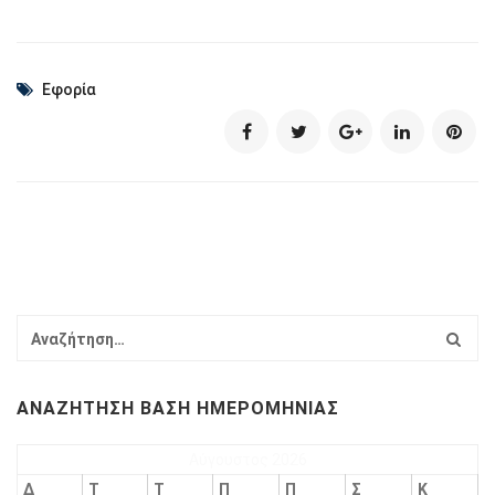
Εφορία
ΑΝΑΖΉΤΗΣΗ ΒΆΣΗ ΗΜΕΡΟΜΗΝΊΑΣ
Αύγουστος 2026
Δ
Τ
Τ
Π
Π
Σ
Κ