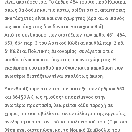
είναι ακατάσχετος. Το άρθρο 464 του Αστικού Κώδικα,
όπως θα δούμε και πιο κάτω, ορίζει ότι οι απαιτήσεις
ακατάσχετες είναι και ανεκχώρητες (άρα και ο μισθός
ως ακατάσχετος δεν δύναται να εκχωρηθεί).
Από το συνδυασμό των διατάξεων των άρθρ. 451, 464,
653, 664 παρ. 3 του Αστικού Κώδικα και 982 παρ. 2 εδ.
δ’ Κώδικα Πολιτικής Δικονομίας, συνάγεται ότι ο
μισθός είναι και ακατάσχετος και ανεκχώρητος.
Η
εκχώρηση του μισθού που έγινε κατά παράβαση των
ανωτέρω διατάξεων είναι απολύτως άκυρη.
Υπενθυμίζουμε
ότι κατά την διάταξη των άρθρων 653
και 664§3 ΑΚ, ως «μισθός» υποκείμενος στην
ανωτέρω προστασία, θεωρείται κάθε παροχή σε
χρήμα, που καταβάλλεται σε αντάλλαγμα της εργασίας,
ανεξάρτητα από τον τρόπο υπολογισμού του. (Την ίδια
θέση έχει διατυπώσει και το Νομικό Συμβούλιο του