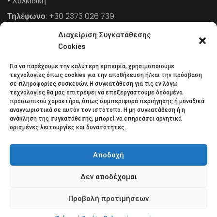
• Χαλκιδική
Τηλέφωνο
: +30 2373 026 739
FAX
: +30 2373 026 739
Διαχείριση Συγκατάθεσης
Email
: info@cpaa.gr
Cookies
Για να παρέχουμε την καλύτερη εμπειρία, χρησιμοποιούμε
NEWSLETTER
τεχνολογίες όπως cookies για την αποθήκευση ή/και την πρόσβαση
σε πληροφορίες συσκευών. Η συγκατάθεση για τις εν λόγω
τεχνολογίες θα μας επιτρέψει να επεξεργαστούμε δεδομένα
προσωπικού χαρακτήρα, όπως συμπεριφορά περιήγησης ή μοναδικά
Κάντε εγγραφή στο ηλεκτρονικό μας φυλλάδιο και μείνετε
αναγνωριστικά σε αυτόν τον ιστότοπο. Η μη συγκατάθεση ή η
ανάκληση της συγκατάθεσης, μπορεί να επηρεάσει αρνητικά
στο επίκεντρο της οικονομικής επικαιρότητας.
ορισμένες λειτουργίες και δυνατότητες.
Αποδοχή
Δεν αποδέχομαι
Όροι χρήσης
Πολιτική απορρήτου
Πολιτική Cookies (ΕΕ)
Επικοινωνία
Προβολή προτιμήσεων
© 2018 All rights reserved