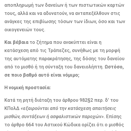
αποπληρωμή των δανείων ή των πιστωτικών καρτών
τους, αλλά και να αδυνατούν, να ανταπεξέλθουν στις
ανάγκες της επιβίωσης τόσων των ίδιων, όσο και των
οικογενειών τους.
Και βέβαια
το ζήτημα που ανακύπτει είναι η
κατάσχεση από τις Τράπεζες, συνήθως με τη μορφή
της αυτόματης παρακράτησης, της δόσης του δανείου
από το μισθό ή τη σύνταξη του δανειολήπτη.
Ωστόσο,
σε ποιο βαθμό αυτό είναι νόμιμο;
Η νομική προστασία:
Κατά τη ρητή διάταξη του άρθρου 982§2 περ. δ’ του
ΚΠολΔ
«εξαιρούνται από την κατάσχεση απαιτήσεις
μισθών, συντάξεων ή ασφαλιστικών παροχών».
Επίσης
το άρθρο 664 του Αστικού Κώδικα ορίζει ότι ο μισθός