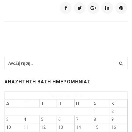
ΑΝΑΖΉΤΗΣΗ ΒΆΣΗ ΗΜΕΡΟΜΗΝΊΑΣ
Αύγουστος 2026
Δ
Τ
Τ
Π
Π
Σ
Κ
1
2
3
4
5
6
7
8
9
10
11
12
13
14
15
16