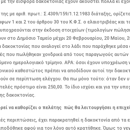
 µε την εισφορά δακοκτονίας έχουν ακουστεί πολλά κι έχ
 της µε αριθ. πρωτ.: Σ.4309/159/1.12.1983 διάταξης, ορίζετ
φων 1 και 2 του άρθρου 30 του Κ.Φ.Σ. ο ελαιοτριβέας και 
υποχρεούνται στην έκδοση στοιχείων (τιµολογίων πώληση
υν στο ∆ηµόσιο Ταµείο µέχρι 20 Φεβρουαρίου, 20 Μαϊου, 2
 δακοκτονίας που αναλογεί στο λάδι που παράχθηκε µέσα 
ιές που πωλήθηκαν χονδρικά από τους παραγωγούς αυτών
µενο ηµερολογιακό τρίµηνο. ΑΡΑ: όσοι έχουν υποχρέωση ν
ονικού καθεστώτος πρέπει να αποδίδουν αυτοί την δακοκτ
ούν σε περίπτωση ελέγχου. Θα πω µόνο τούτο: όταν δεν 
τελές πρόστιµο είναι 250,00. Το ίδιο ισχύει και για την 
ς δακοκτονίας.
ρεί να καθορίζει ο πελάτης πώς θα λειτουργήσει η επιχε
ές περιπτώσεις, έχει παρακρατηθεί η δακοκτονία από τα ε
ποδόθηκε αφού για τον λόγο αυτό κρατήθηκε. Όµως το γεγο