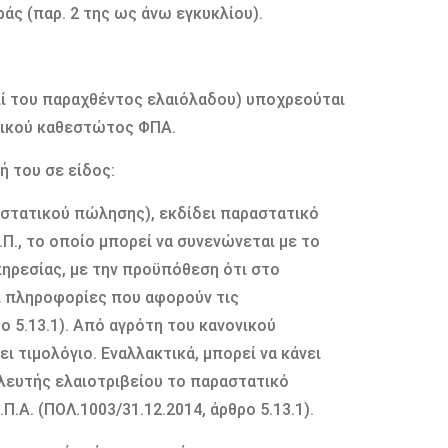
άς (παρ. 2 της ως άνω εγκυκλίου).
επί του παραχθέντος ελαιόλαδου) υποχρεούται
ονικού καθεστώτος ΦΠΑ.
ή του σε είδος:
στατικού πώλησης), εκδίδει παραστατικό
.Π., το οποίο µπορεί να συνενώνεται µε το
ρεσίας, µε την προϋπόθεση ότι στο
αι πληροφορίες που αφορούν τις
 5.13.1). Από αγρότη του κανονικού
τιµολόγιο. Εναλλακτικά, µπορεί να κάνει
λλευτής ελαιοτριβείου το παραστατικό
Α. (ΠΟΛ.1003/31.12.2014, άρθρο 5.13.1).