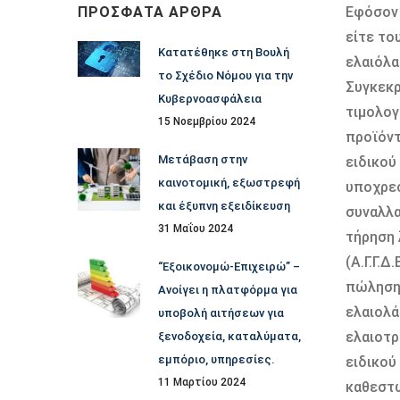
ΠΡΌΣΦΑΤΑ ΆΡΘΡΑ
Εφόσον 
είτε το
Κατατέθηκε στη Βουλή
ελαιόλα
το Σχέδιο Νόμου για την
Συγκεκρ
Κυβερνοασφάλεια
τιµολογ
15 Νοεμβρίου 2024
προϊόντ
Μετάβαση στην
ειδικού
καινοτομική, εξωστρεφή
υποχρεο
και έξυπνη εξειδίκευση
συναλλα
31 Μαΐου 2024
τήρηση 
(Α.Γ.Γ.
“Εξοικονομώ-Επιχειρώ” –
πώλησης
Ανοίγει η πλατφόρμα για
ελαιολά
υποβολή αιτήσεων για
ελαιοτρ
ξενοδοχεία, καταλύματα,
εμπόριο, υπηρεσίες.
ειδικού
11 Μαρτίου 2024
καθεστώ