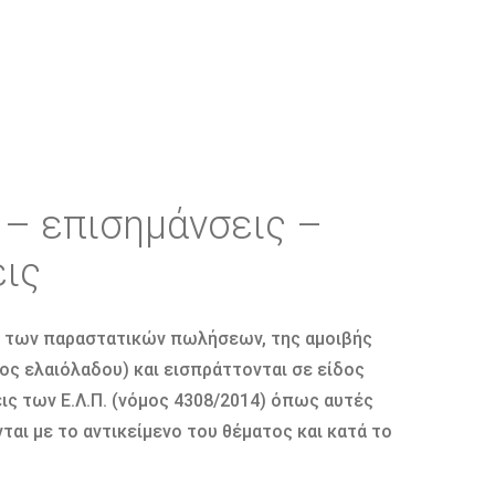
 – επισημάνσεις –
ις
επί των παραστατικών πωλήσεων, της αµοιβής
ς ελαιόλαδου) και εισπράττονται σε είδος
ις των Ε.Λ.Π. (νόµος 4308/2014) όπως αυτές
αι µε το αντικείµενο του θέµατος και κατά το