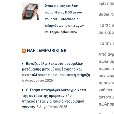
κρίνετα
Άνοιξε ο 4ος κύκλος
προμήθειας POS μέσω
Βασει τ
voucher – Διαδικασία
Για τις
εξαργύρωσης επιταγών
σε έκδο
26 Φεβρουαρίου 2024
Για την
NAFTEMPORIKI.GR
Από αγρ
πώλησης
Βενεζουέλα: Ξεκινούν συνομιλίες
παραστα
μετάβασης μεταξύ κυβέρνησης και
αντιπολίτευσης με αμερικανική στήριξη
συνενωµ
6 Αυγούστου 2026
προαναφ
καθεστώ
Ο Τραμπ υπογράφει διάταγμα κατά
της αυτόματης αμερικανικής
αυτοτιµ
υπηκοότητας για παιδιά «τουρισμού
πώλησης
γέννας»
6 Αυγούστου 2026