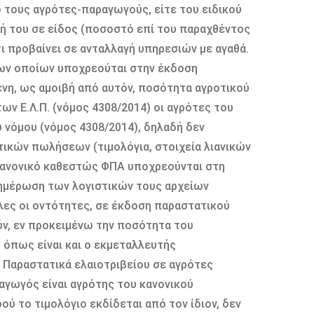
 τους αγρότες-παραγωγούς, είτε του ειδικού
βή του σε είδος (ποσοστό επί του παραχθέντος
ι προβαίνει σε ανταλλαγή υπηρεσιών µε αγαθά.
των οποίων υποχρεούται στην έκδοση
ενη, ως αµοιβή από αυτόν, ποσότητα αγροτικού
των Ε.Λ.Π. (νόµος 4308/2014) οι αγρότες του
 νόµου (νόµος 4308/2014), δηλαδή δεν
ικών πωλήσεων (τιµολόγια, στοιχεία λιανικών
κανονικό καθεστώς ΦΠΑ υποχρεούνται στη
νηµέρωση των λογιστικών τους αρχείων
 όλες οι οντότητες, σε έκδοση παραστατικού
ύν, εν προκειµένω την ποσότητα του
 όπως είναι και ο εκµεταλλευτής
18 Παραστατικά ελαιοτριβείου σε αγρότες
ραγωγός είναι αγρότης του κανονικού
ύ το τιµολόγιο εκδίδεται από τον ίδιον, δεν