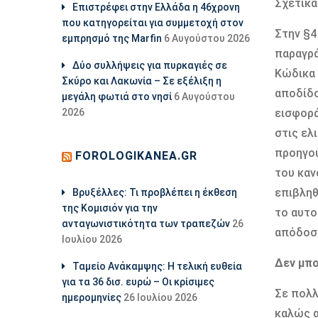
Σχετικά
Επιστρέφει στην Ελλάδα η 46χρονη
που κατηγορείται για συμμετοχή στον
Στην §4
εμπρησμό της Marfin
6 Αυγούστου 2026
παραγρά
Δύο συλλήψεις για πυρκαγιές σε
Κώδικα 
Σκύρο και Λακωνία – Σε εξέλιξη η
αποδίδο
μεγάλη φωτιά στο νησί
6 Αυγούστου
2026
εισφορά
στις ελ
προηγού
FOROLOGIKANEA.GR
του καν
επιβληθ
Βρυξέλλες: Τι προβλέπει η έκθεση
της Κομισιόν για την
το αυτο
ανταγωνιστικότητα των τραπεζών
26
απόδοση
Ιουλίου 2026
∆εν µπο
Ταμείο Ανάκαμψης: Η τελική ευθεία
για τα 36 δισ. ευρώ – Οι κρίσιμες
Σε πολλ
ημερομηνίες
26 Ιουλίου 2026
καλώς α