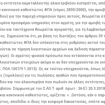
η οντότητα-εκµεταλλευτής ελαιοτριβείου εισπράττει, από
υ κανονικού καθεστώτος ΦΠΑ (νόµος 2859/2000), την αµοι
δου) για την παροχή υπηρεσιών προς αυτούς, θεωρείται ότ
ιµένα προσφέρει υπηρεσίες στον αγρότη, για την αµοιβή 
ίου και ταυτόχρονα θεωρείται αγοραστής, για τη λαµβανόµ
ος. Σηµειώνεται ότι, µε βάση τις διατάξεις του άρθρου 39 
 καθεστώτος ΦΠΑ δεν υπόκεινται στις ρυθµίσεις αυτού του
ύνται σε τήρηση λογιστικών αρχείων και έκδοση παραστατ
γών). Οι αγρότες-φυσικά πρόσωπα που εντάσσονται στο 
λογιστικών στοιχείων ακόµα κι αν δεν υποχρεούνται σε ε
∆.Ε. ΠΟΛ.1007/9.1.2015). Ως εκ τούτου υποχρεούνται, όπως
 (τιµολόγιο) για τις πωλήσεις αγαθών που πραγµατοποιο
δου και του ελαιοπυρήνα που πωλούν σε άλλες οντότητες,
ιβείου. Σύµφωνα µε τον Σ.ΛΟ.Τ. αριθ. πρωτ.: 36 ΕΞ 20.3.20
 και κανονικού καθεστώτος, ορίζεται: «…Ωστόσο, εάν ο πα
τος, αποδίδει ο ίδιος την εισφορά δακοκτονίας, οπότε αφο