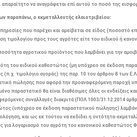
ι απαραίτητο να αναγράφεται επί αυτού το ποσό της εισφορ
ων παραπάνω, ο εκµεταλλευτής ελαιοτριβείου:
 υπηρεσίες που παρέχει και αµείβεται σε είδος (ποσοστό 
ση τιµολογίου προς τους αγρότες είτε του ειδικού ή καν
 ποσότητα αγροτικού προϊόντος που λαµβάνει για την αµοιβ
ότη του ειδικού καθεστώτος (µη υπόχρεο σε έκδοση παρα
 (π.χ. τιµολόγιο αγοράς) της παρ. 10 του άρθρου 8 των Ε.Λ
τικό πώλησης που αφορά την προαναφερόµενη παροχή υπη
ένο παραστατικό θα είναι διαθέσιµες όλες οι ενδείξεις κ
ερόµενες συναλλαγές διακριτά (ΠΟΛ.1003/31.12.2014 άρθρο
τος (υπόχρεο σε έκδοση παραστατικού πώλησης) λαµβάνει 
ολόγηση, και ως εκ τούτου να εκδίδει η οντότητα-εκµετα
 για λογαριασµό του αγρότη του κανονικού καθεστώτος Φ.Π.