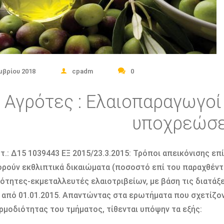
μβρίου 2018
cpadm
0
Αγρότες : Ελαιοπαραγωγοί
υποχρεώσε
τ.: ∆15 1039443 ΕΞ 2015/23.3.2015: Τρόποι απεικόνισης 
ρούν εκθλιπτικά δικαιώµατα (ποσοστό επί του παραχθέντο
ότητες-εκµεταλλευτές ελαιοτριβείων, µε βάση τις διατάξε
 από 01.01.2015. Απαντώντας στα ερωτήµατα που σχετίζοντ
ρµοδιότητας του τµήµατος, τίθενται υπόψην τα εξής: