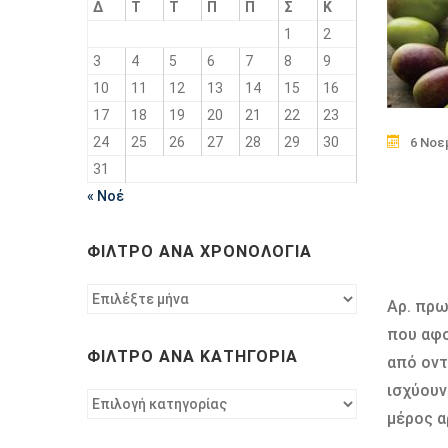
Δ
Τ
Τ
Π
Π
Σ
Κ
1
2
3
4
5
6
7
8
9
10
11
12
13
14
15
16
17
18
19
20
21
22
23
24
25
26
27
28
29
30
6 Νοε
31
« Νοέ
ΦΊΛΤΡΟ ΑΝΆ ΧΡΟΝΟΛΟΓΊΑ
Φίλτρο
Αρ. πρω
ανά
που αφο
χρονολογία
ΦΊΛΤΡΟ ΑΝΆ ΚΑΤΗΓΟΡΊΑ
από οντ
ισχύουν
Φίλτρο
µέρος α
ανά
κατηγορία