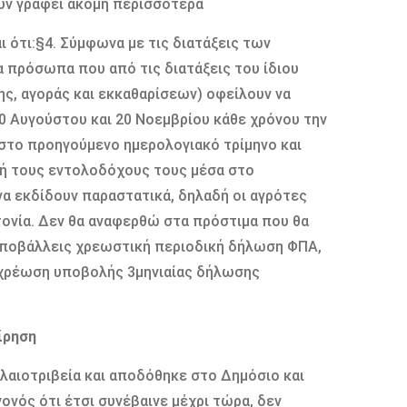
ουν γραφεί ακόµη περισσότερα
αι ότι:§4. Σύµφωνα µε τις διατάξεις των
τα πρόσωπα που από τις διατάξεις του ίδιου
ς, αγοράς και εκκαθαρίσεων) οφείλουν να
0 Αυγούστου και 20 Νοεµβρίου κάθε χρόνου την
στο προηγούµενο ηµερολογιακό τρίµηνο και
 ή τους εντολοδόχους τους µέσα στο
α εκδίδουν παραστατικά, δηλαδή οι αγρότες
ονία. ∆εν θα αναφερθώ στα πρόστιµα που θα
υποβάλλεις χρεωστική περιοδική δήλωση ΦΠΑ,
υποχρέωση υποβολής 3µηνιαίας δήλωσης
ίρηση
λαιοτριβεία και αποδόθηκε στο ∆ηµόσιο και
νός ότι έτσι συνέβαινε µέχρι τώρα, δεν