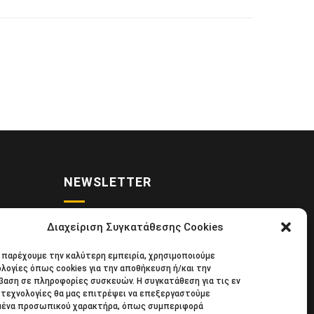
NEWSLETTER
Διαχείριση Συγκατάθεσης Cookies
• Νέα
Κάντε εγγραφή στο ηλεκτρονικό μας
α παρέχουμε την καλύτερη εμπειρία, χρησιμοποιούμε
κιδική
φυλλάδιο και μείνετε στο επίκεντρο
λογίες όπως cookies για την αποθήκευση ή/και την
39
της οικονομικής επικαιρότητας.
αση σε πληροφορίες συσκευών. Η συγκατάθεση για τις εν
τεχνολογίες θα μας επιτρέψει να επεξεργαστούμε
μένα προσωπικού χαρακτήρα, όπως συμπεριφορά