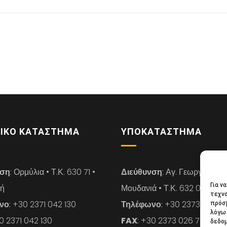
ΙΚΌ ΚΑΤΆΣΤΗΜΑ
ΥΠΟΚΑΤΆΣΤΗΜΑ
νση
: Ορμύλια • Τ.Κ. 630 71 •
Διεύθυνση
: Αγ. Γεωργίου 14 
Για ν
κή
Μουδανιά • Τ.Κ. 632 00 • Χαλ
τεχνο
νο
: +30 2371 042 130
Τηλέφωνο
: +30 2373 026 7
πρόσβ
λόγω 
30 2371 042 130
FAX
: +30 2373 026 739
δεδο