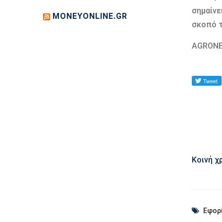
σηµαίνε
MONEYONLINE.GR
σκοπό τ
AGRON
Κοινή χ
Εφορ