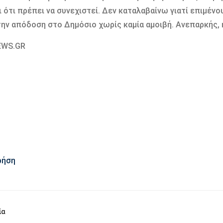
ι ότι πρέπει να συνεχιστεί. ∆εν καταλαβαίνω γιατί επιµένο
ην απόδοση στο ∆ηµόσιο χωρίς καµία αµοιβή. Ανεπαρκής, η
EWS.GR
ρήση
ία