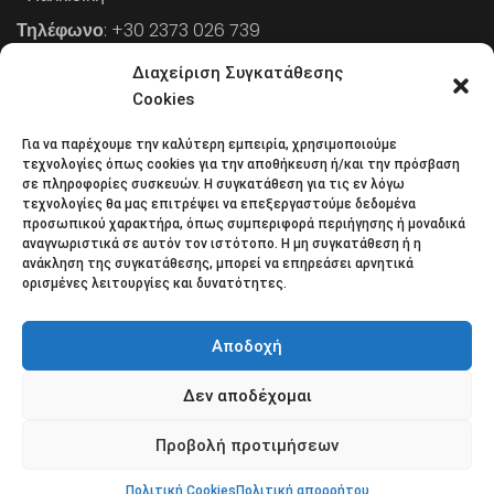
Τηλέφωνο
: +30 2373 026 739
FAX
: +30 2373 026 739
Διαχείριση Συγκατάθεσης
Email
: info@cpaa.gr
Cookies
Για να παρέχουμε την καλύτερη εμπειρία, χρησιμοποιούμε
NEWSLETTER
τεχνολογίες όπως cookies για την αποθήκευση ή/και την πρόσβαση
σε πληροφορίες συσκευών. Η συγκατάθεση για τις εν λόγω
τεχνολογίες θα μας επιτρέψει να επεξεργαστούμε δεδομένα
προσωπικού χαρακτήρα, όπως συμπεριφορά περιήγησης ή μοναδικά
Κάντε εγγραφή στο ηλεκτρονικό μας φυλλάδιο και μείνετε
αναγνωριστικά σε αυτόν τον ιστότοπο. Η μη συγκατάθεση ή η
ανάκληση της συγκατάθεσης, μπορεί να επηρεάσει αρνητικά
στο επίκεντρο της οικονομικής επικαιρότητας.
ορισμένες λειτουργίες και δυνατότητες.
Αποδοχή
Δεν αποδέχομαι
Όροι χρήσης
Πολιτική απορρήτου
Πολιτική Cookies (ΕΕ)
Επικοινωνία
Προβολή προτιμήσεων
© 2018 All rights reserved
Πολιτική Cookies
Πολιτική απορρήτου