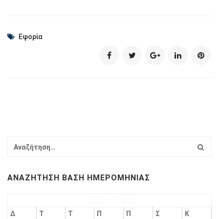
Εφορία
ΑΝΑΖΉΤΗΣΗ ΒΆΣΗ ΗΜΕΡΟΜΗΝΊΑΣ
Αύγουστος 2026
Δ
Τ
Τ
Π
Π
Σ
Κ