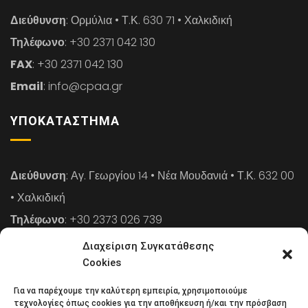
Διεύθυνση
: Ορμύλια • Τ.Κ. 630 71 • Χαλκιδική
Τηλέφωνο
: +30 2371 042 130
FAX
: +30 2371 042 130
Email
: info@cpaa.gr
ΥΠΟΚΑΤΆΣΤΗΜΑ
Διεύθυνση
: Αγ. Γεωργίου 14 • Νέα Μουδανιά • Τ.Κ. 632 00
• Χαλκιδική
Τηλέφωνο
: +30 2373 026 739
FAX
: +30 2373 026 739
Διαχείριση Συγκατάθεσης
Email
: info@cpaa.gr
Cookies
Για να παρέχουμε την καλύτερη εμπειρία, χρησιμοποιούμε
NEWSLETTER
τεχνολογίες όπως cookies για την αποθήκευση ή/και την πρόσβαση